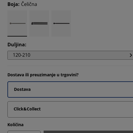
8573%
Boja
:
Čelična
8571%
2856%
Duljina
:
120-210
Dostava ili preuzimanje u trgovini?
Dostava
Click&Collect
Količina