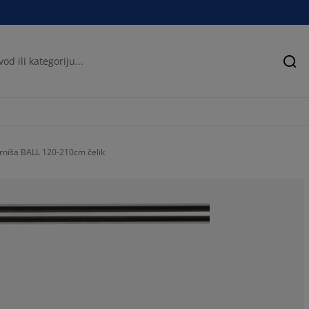
Pre
rniša BALL 120-210cm čelik
78.5714285714