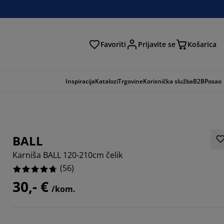
Favoriti
Prijavite se
Košarica
traga
Inspiracija
Katalozi
Trgovine
Korisnička služba
B2B
Posao
BALL
Karniša BALL 120-210cm čelik
(
56
)
30,- €
/kom.
2857%