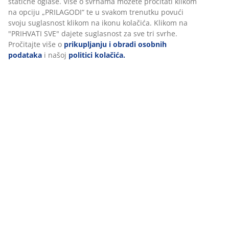
statične oglase. Više o svrhama možete pročitati klikom
na opciju „PRILAGODI“ te u svakom trenutku povući
svoju suglasnost klikom na ikonu kolačića. Klikom na
"PRIHVATI SVE" dajete suglasnost za sve tri svrhe.
Pročitajte više o
prikupljanju i obradi osobnih
podataka
i našoj
politici kolačića.