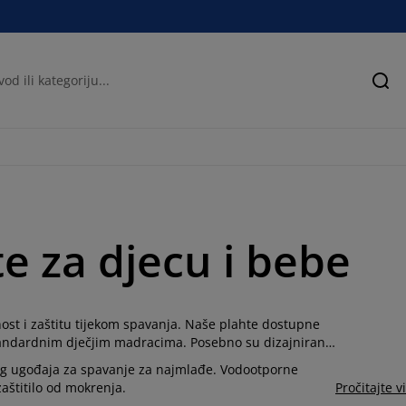
Pre
e za djecu i bebe
nost i zaštitu tijekom spavanja. Naše plahte dostupne
andardnim dječjim madracima. Posebno su dizajnirane
nog ugođaja za spavanje za najmlađe. Vodootporne
zaštitilo od mokrenja.
Pročitajte v