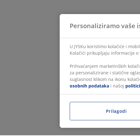
Personaliziramo vaše i
U JYSKu koristimo kolačiće i mobil
Kolačići prikupljaju informacije o
Prihvaćanjem marketinških kolači
za personalizirane i statične ogl
suglasnost klikom na ikonu kolačić
osobnih podataka
i našoj
politic
Prilagodi