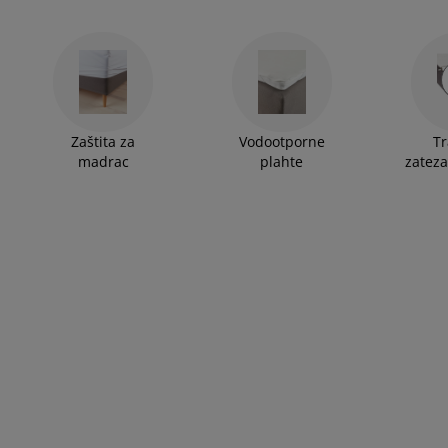
Zaštita za
Vodootporne
Tr
madrac
plahte
zateza