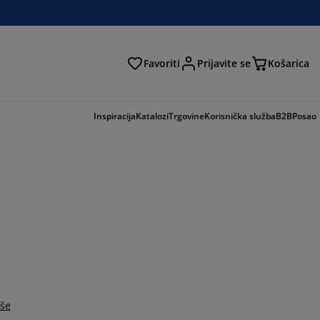
Favoriti
Prijavite se
Košarica
traga
Inspiracija
Katalozi
Trgovine
Korisnička služba
B2B
Posao
iše