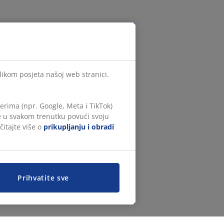
ilikom posjeta našoj web stranici.
rima (npr. Google, Meta i TikTok)
te u svakom trenutku povući svoju
čitajte više o
prikupljanju i obradi
Prihvatite sve