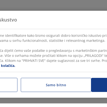
skustvo
ne identifikatore kako bismo osigurali dobro korisničko iskustvo pr
 vama u svrhu funkcionalnosti, statistike i relevantnog marketinga.
ća dijelit ćemo vaše podatke o pregledavanju s marketinškim partne
ase. Više o svrhama možete pročitati klikom na opciju „PRILAGODI“ 
a. Klikom na "PRIHVATI SVE" dajete suglasnost za sve tri svrhe. Pro
i kolačića.
Samo bitno