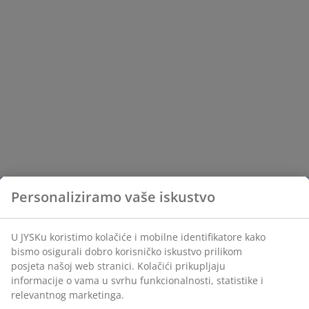
Personaliziramo vaše iskustvo
U JYSKu koristimo kolačiće i mobilne identifikatore kako
bismo osigurali dobro korisničko iskustvo prilikom
posjeta našoj web stranici. Kolačići prikupljaju
informacije o vama u svrhu funkcionalnosti, statistike i
relevantnog marketinga.