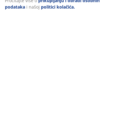
Pročitajte više o
prikupljanju i obradi osobnih
podataka
i našoj
politici kolačića.