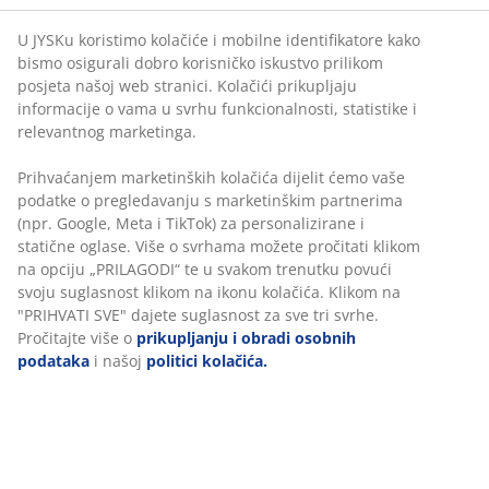
U JYSKu koristimo kolačiće i mobilne identifikatore kako
bismo osigurali dobro korisničko iskustvo prilikom
posjeta našoj web stranici. Kolačići prikupljaju
informacije o vama u svrhu funkcionalnosti, statistike i
relevantnog marketinga.
Prihvaćanjem marketinških kolačića dijelit ćemo vaše
podatke o pregledavanju s marketinškim partnerima
(npr. Google, Meta i TikTok) za personalizirane i
statične oglase. Više o svrhama možete pročitati klikom
na opciju „PRILAGODI“ te u svakom trenutku povući
svoju suglasnost klikom na ikonu kolačića. Klikom na
"PRIHVATI SVE" dajete suglasnost za sve tri svrhe.
Pročitajte više o
prikupljanju i obradi osobnih
podataka
i našoj
politici kolačića.