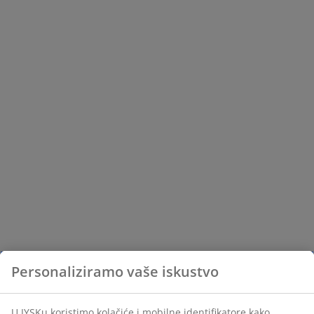
Personaliziramo vaše iskustvo
U JYSKu koristimo kolačiće i mobilne identifikatore kako