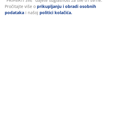
"PRIHVATI SVE" dajete suglasnost za sve tri svrhe.
Pročitajte više o
prikupljanju i obradi osobnih
podataka
i našoj
politici kolačića.
CSR - Odgovornost
Zaštita životinja
Socijalna uključenost - JYSK podržava
47 GODINA IZVRSNIH PONUDA
Više od 3600 trgovina u 49 država diljem svijeta.
SKANDINAVSKI KORIJENI
Svjetska smo tvrtka sa skandinavskim korijenima. Utemeljeno