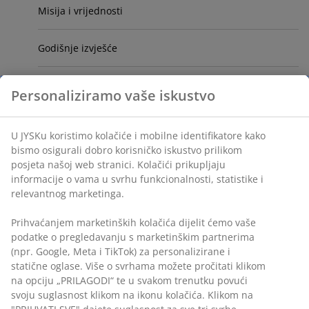
Misija i vrijednosti
Godišnje izvješće
Sponzorstva
Personaliziramo vaše iskustvo
JYSK Suradnja
U JYSKu koristimo kolačiće i mobilne identifikatore kako
bismo osigurali dobro korisničko iskustvo prilikom
JYSK dobavljači
posjeta našoj web stranici. Kolačići prikupljaju
informacije o vama u svrhu funkcionalnosti, statistike i
relevantnog marketinga.
Odgovornost
Prihvaćanjem marketinških kolačića dijelit ćemo vaše
Kvaliteta i sigurnost proizvoda JYSK
podatke o pregledavanju s marketinškim partnerima
(npr. Google, Meta i TikTok) za personalizirane i
statične oglase. Više o svrhama možete pročitati klikom
JYSK - Scandinavian Sleeping & Living
na opciju „PRILAGODI“ te u svakom trenutku povući
svoju suglasnost klikom na ikonu kolačića. Klikom na
JYSK i danska kraljevska obitelj