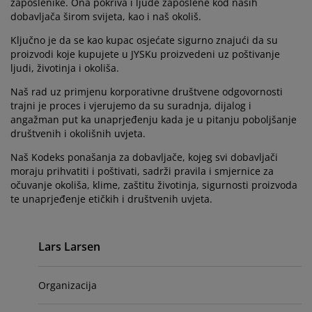
jega namještaja
zaposlenike. Ona pokriva i ljude zaposlene kod naših
rtna rasvjeta
lahte
viri kreveta
asvjeta
dobavljača širom svijeta, kao i naš okoliš.
prema za kampiranje
rmari
kviri kreveta s pohranom
ućanstvo
Ključno je da se kao kupac osjećate sigurno znajući da su
proizvodi koje kupujete u JYSKu proizvedeni uz poštivanje
ljudi, životinja i okoliša.
amještaj za spavaću sobu
odnice
ječja soba
Naš rad uz primjenu korporativne društvene odgovornosti
trajni je proces i vjerujemo da su suradnja, dijalog i
ječji madraci
odaci za rublje
angažman put ka unaprjeđenju kada je u pitanju poboljšanje
društvenih i okolišnih uvjeta.
ečji kreveti
Naš Kodeks ponašanja za dobavljače, kojeg svi dobavljači
moraju prihvatiti i poštivati, sadrži pravila i smjernice za
očuvanje okoliša, klime, zaštitu životinja, sigurnosti proizvoda
te unaprjeđenje etičkih i društvenih uvjeta.
Primary
Lars Larsen
Organizacija