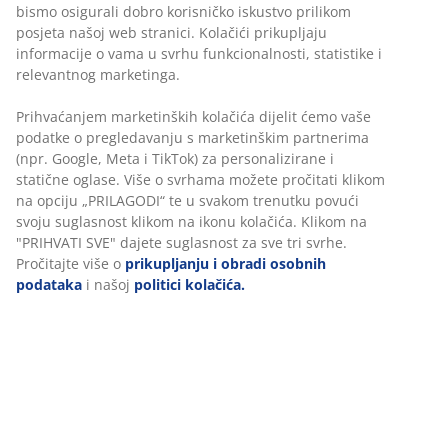
bismo osigurali dobro korisničko iskustvo prilikom
posjeta našoj web stranici. Kolačići prikupljaju
informacije o vama u svrhu funkcionalnosti, statistike i
relevantnog marketinga.
Prihvaćanjem marketinških kolačića dijelit ćemo vaše
podatke o pregledavanju s marketinškim partnerima
(npr. Google, Meta i TikTok) za personalizirane i
statične oglase. Više o svrhama možete pročitati klikom
na opciju „PRILAGODI“ te u svakom trenutku povući
svoju suglasnost klikom na ikonu kolačića. Klikom na
"PRIHVATI SVE" dajete suglasnost za sve tri svrhe.
Pročitajte više o
prikupljanju i obradi osobnih
podataka
i našoj
politici kolačića.