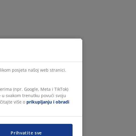
ilikom posjeta našoj web stranici.
rima (npr. Google, Meta i TikTok)
te u svakom trenutku povući svoju
čitajte više o
prikupljanju i obradi
Prihvatite sve