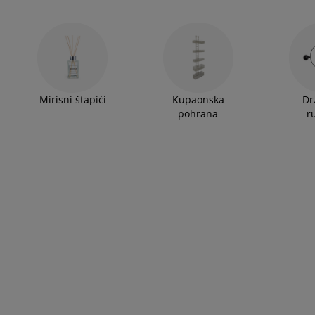
Mirisni štapići
Kupaonska
Dr
pohrana
r