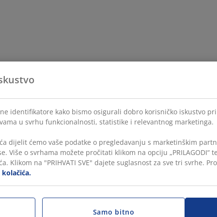
skustvo
ne identifikatore kako bismo osigurali dobro korisničko iskustvo pr
 vama u svrhu funkcionalnosti, statistike i relevantnog marketinga.
ća dijelit ćemo vaše podatke o pregledavanju s marketinškim partne
ase. Više o svrhama možete pročitati klikom na opciju „PRILAGODI“ 
a. Klikom na "PRIHVATI SVE" dajete suglasnost za sve tri svrhe. Pro
i kolačića.
Samo bitno