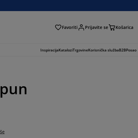
Favoriti
Prijavite se
Košarica
traga
Inspiracija
Katalozi
Trgovine
Korisnička služba
B2B
Posao
apun
iše