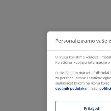
Personaliziramo vaše i
U JYSKu koristimo kolačiće i mobil
Kolačići prikupljaju informacije o
Prihvaćanjem marketinških kolači
za personalizirane i statične ogl
suglasnost klikom na ikonu kolačić
osobnih podataka
i našoj
politic
Prilagodi