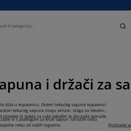
Pre
apuna i držači za s
lo stila u kupaonicu. Dozeri tekućeg sapuna kupaonici
ozatori tekućeg sapuna imaju senzor, stoga su idealni
d plastike ili stakla za ruke također je dio naše ponude.
zube ili s podlogom za kruti sapun. Istražite našu
sjetite neku od naših trgovina.
Pročitajte v