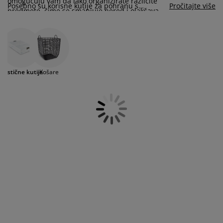
omogućuju vam da lako organizirate različite
jega namještaja
rtna rasvjeta
lahte
viri kreveta
asvjeta
Posebno su korisne kutije za pohranu s
Pročitajte više
predmete, čime se smanjuje nered i olakšava
poklopcima, koje pružaju dodatnu zaštitu, ili s
pronalaženje stvari. Kako bistelakše pronašlu
kotačićima, što ih čini idealnima za predmete
prema za kampiranje
rmari
kviri kreveta s pohranom
ućanstvo
odložene stvari, možete staviti naljepnice na
koje ne koristite svakodnevno. Kutije ispod
kutije ili odabrati prozirne plastične kutije koje
kreveta s kotačićima savršene su za stvaranje
omogućuju brži i lakši pregled sadržaja kutije
amještaj za spavaću sobu
odnice
ječja soba
dodatnog prostora za pohranu – koristeći
bez otvaranja.
prostor koji bi inače bio neiskorišten,
Plastične kutije
Košare
omogućuju vam da uredno pospremite
ječji madraci
odaci za rublje
sezonsku odjeću, obuću ili posteljinu, čime
dodatno olakšavaju održavanje urednosti u
ečji kreveti
domu.