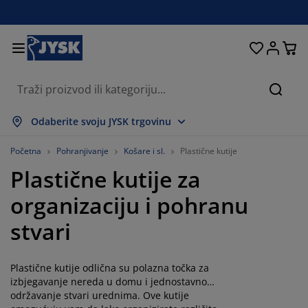
Kreveti i madraci
Dnevni boravak
Pohranjivanje
Spavaća soba
Blagovaonica
Radna soba
Kupaonica
Kućanstvo
Zavjese
Hodnik
Vrt
Pretr
rikaži sve
rikaži sve
rikaži sve
rikaži sve
rikaži sve
rikaži sve
rikaži sve
rikaži sve
rikaži sve
rikaži sve
rikaži sve
Odaberite svoju JYSK trgovinu
adraci
adraci od pjene
učnici
redski namještaj
auči
olovi
rmari
amještaj za hodnik
onfekcijske zavjese
rtni namještaj
ekoracija
Početna
Pohranjivanje
Košare i sl.
Plastične kutije
Plastične kutije za
reveti
adraci s oprugama
kstili
ohranjivanje
olice
olice
amještaj za pohranjivanje
idni elementi
olo zavjese
tni jastuci
kstili
organizaciju i pohranu
olići za kavu i pomoćni stolići
omarnici
anjska pohrana
opluni
oxspring kreveti
prema za kupaonicu
ohranjivanje
amještaj za hodnik
ešalice i kutije za pohranu
 stol
stvari
ozorske folije
ohranjivanje
aštita od sunca
jega namještaja
stuci
admadraci
odaci za rublje
anji namještaj
pisi i otirači
 zid
Plastične kutije odlična su polazna točka za
odaci
alci za TV
rtni dodaci
jega namještaja
osteljine
aštite za madrace
uhinja
izbjegavanje nereda u domu i jednostavno
održavanje stvari urednima. Ove kutije