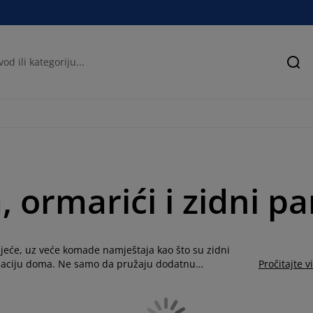
Pre
, ormarići i zidni pa
ijeće, uz veće komade namještaja kao što su zidni
nizaciju doma. Ne samo da pružaju dodatnu
Pročitajte v
Kovom asortimanu možete pronaći različiti namještaj koji
prostranoj kući ili malom stanu.