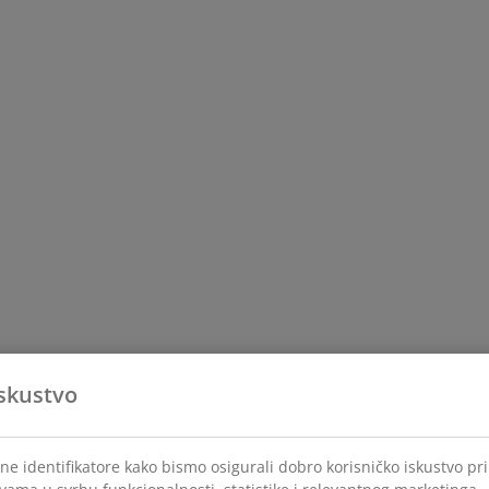
skustvo
ne identifikatore kako bismo osigurali dobro korisničko iskustvo pr