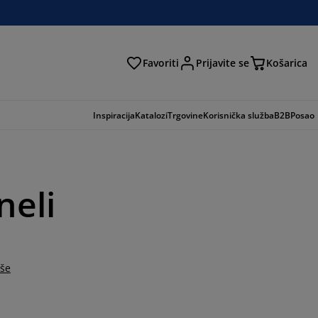
Favoriti
Prijavite se
Košarica
traga
Inspiracija
Katalozi
Trgovine
Korisnička služba
B2B
Posao
neli
iše