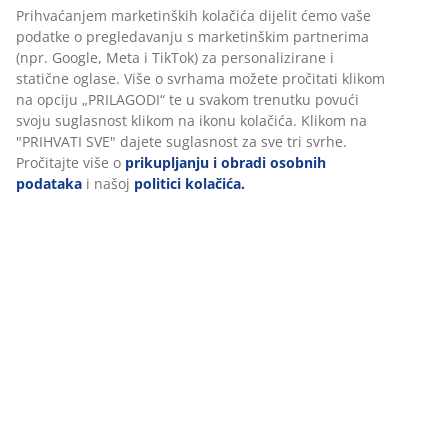
Ako je vaš stol namijenjen za hobi, možete se zadovoljiti
Prihvaćanjem marketinških kolačića dijelit ćemo vaše
minimalističkim i jednostavnim stolom koji ima dovoljno
podatke o pregledavanju s marketinškim partnerima
prostora za noge.
(npr. Google, Meta i TikTok) za personalizirane i
3.
Dobra organizacija uredskog materijala
- postoje razna
statične oglase. Više o svrhama možete pročitati klikom
rješenja za odlaganje koja nered sa stola lako organiziraju u
na opciju „PRILAGODI“ te u svakom trenutku povući
ladice i ormariće. Odaberite npr. ladičar s kotačima, nizom
svoju suglasnost klikom na ikonu kolačića. Klikom na
polica ili komodu. Također upotrijebite stalak za časopise ili
"PRIHVATI SVE" dajete suglasnost za sve tri svrhe.
košare i kutije, koje su također ukrasne pa lijepo izgledaju u
Pročitajte više o
prikupljanju i obradi osobnih
vašem kućnom uredu.
podataka
i našoj
politici kolačića.
4.
Pravilno osvjetljenje za rad
- prava stolna lampa pruža
najbolje uvjete za rad da biste se mogli koncentrirati na posao
- pogotovo kad vani padne mrak. Često stropna svjetiljka nije
dovoljna. JYSK ima
velik izbor rasvjete
koja se estetski uklapa
svojim minimalizmom te praktična.
Ako vam je potreban odmor od uredskog kutka, možete se
odmoriti na fotelji ili dvosjedu s prijenosnom potporom za
laptop.
Vodiči i blog postovi