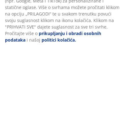
(npr. Google, Meta i TikTok) za personalizirane i
statične oglase. Više o svrhama možete pročitati klikom
na opciju „PRILAGODI“ te u svakom trenutku povući
svoju suglasnost klikom na ikonu kolačića. Klikom na
"PRIHVATI SVE" dajete suglasnost za sve tri svrhe.
Pročitajte više o
prikupljanju i obradi osobnih
podataka
i našoj
politici kolačića.