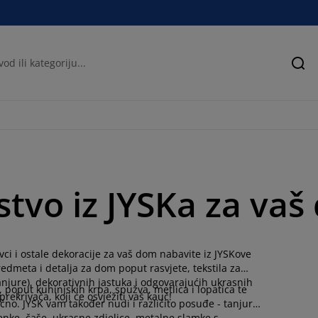
Pre
stvo iz JYSKa za va
avci i ostale dekoracije za vaš dom nabavite iz JYSKove
dmeta i detalja za dom poput rasvjete, tekstila za
tanjure), dekorativnih jastuka i odgovarajućih ukrasnih
 poput kuhinjskih krpa, spužva, metlica i lopatica te
prekrivača, koji će osvježiti vaš kauč!
lično. JYSK vam također nudi i različito posuđe - tanjure,
lenke, čaše, ukrasne zdjelice, metalne slamke s