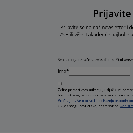
Prijavite
Prijavite se na naš newsletter i d
75 € ili više. Također će najbolje
Sva su polja označena zvjezdicom (*) obavez
Ime*
Želim primati komunikaciju, uključujući pers
trećih strana, uključujući inspiraciju, izvrsn
Pročitajte više o privoli i korištenju osobnih 
Uvijek mogu povući svoj pristanak na
web stra