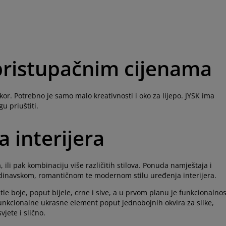
 pristupačnim cijenama
kor. Potrebno je samo malo kreativnosti i oko za lijepo. JYSK ima
u priuštiti.
a interijera
ili pak kombinaciju više različitih stilova. Ponuda namještaja i
dinavskom, romantičnom te modernom stilu uređenja interijera.
tle boje, poput bijele, crne i sive, a u prvom planu je funkcionalnos
 funkcionalne ukrasne element poput jednobojnih okvira za slike,
jete i slično.