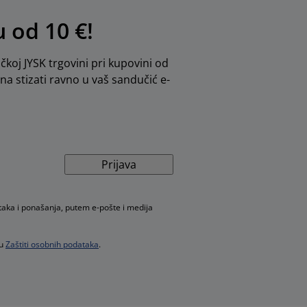
u od 10 €!
ičkoj JYSK trgovini pri kupovini od
dna stizati ravno u vaš sandučić e-
Prijava
taka i ponašanja, putem e-pošte i medija
 u
Zaštiti osobnih podataka
.