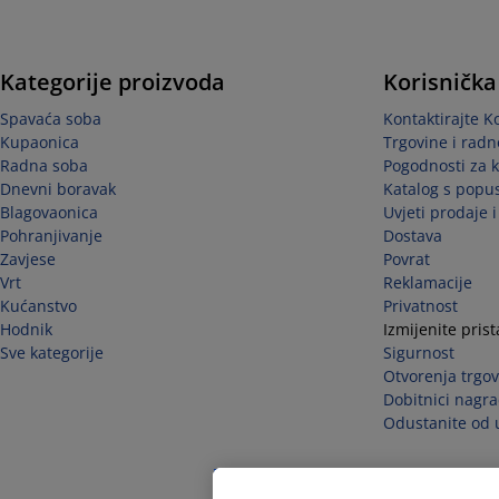
Kategorije proizvoda
Korisnička
Spavaća soba
Kontaktirajte K
Kupaonica
Trgovine i radn
Radna soba
Pogodnosti za 
Dnevni boravak
Katalog s popu
Blagovaonica
Uvjeti prodaje 
Pohranjivanje
Dostava
Zavjese
Povrat
Vrt
Reklamacije
Kućanstvo
Privatnost
Hodnik
Izmijenite pris
Sve kategorije
Sigurnost
Otvorenja trgov
Dobitnici nagra
Odustanite od 