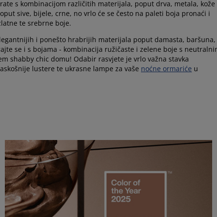
ate s kombinacijom različitih materijala, poput drva, metala, kože 
ut sive, bijele, crne, no vrlo će se često na paleti boja pronaći i
latne te srebrne boje.
legantnijih i ponešto hrabrijih materijala poput damasta, baršuna,
grajte se i s bojama - kombinacija ružičaste i zelene boje s neutraln
šem shabby chic domu! Odabir rasvjete je vrlo važna stavka
skošnije lustere te ukrasne lampe za vaše
noćne ormariće
u