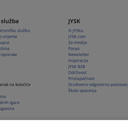
 služba
JYSK
orisničku službu
O JYSKu
o vrijeme
JYSK.com
kupce
Za medije
stima
Posao
i isporuke
Newsletter
Inspiracija
JYSK B2B
Održivost
Pristupačnost
tanak na kolačiće
Društveno odgovorno poslovan
Škola spavanja
ina
dnih igara
ugovora