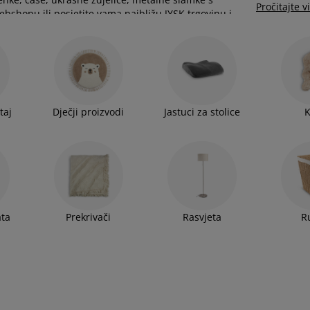
Pročitajte v
webshopu ili posjetite vama najbližu JYSK trgovinu i
taj
Dječji proizvodi
Jastuci za stolice
ata
Prekrivači
Rasvjeta
R