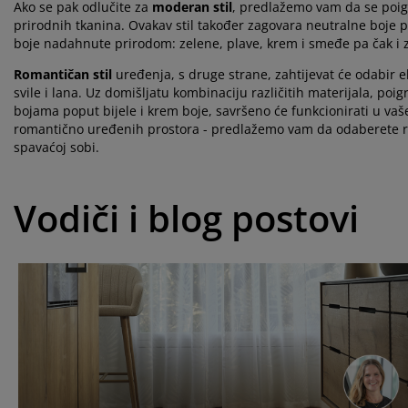
Ako se pak odlučite za
moderan stil
, predlažemo vam da se poigr
prirodnih tkanina. Ovakav stil također zagovara neutralne boje pop
boje nadahnute prirodom: zelene, plave, krem i smeđe pa čak i z
Romantičan stil
uređenja, s druge strane, zahtijevat će odabir e
svile i lana. Uz domišljatu kombinaciju različitih materijala, poi
bojama poput bijele i krem boje, savršeno će funkcionirati u va
romantično uređenih prostora - predlažemo vam da odaberete ra
spavaćoj sobi.
Vodiči i blog postovi