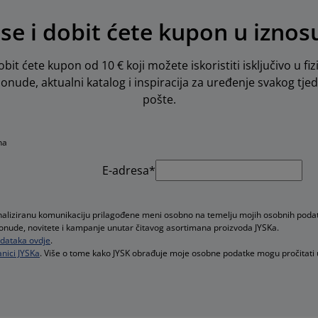
 se i dobit ćete kupon u iznos
obit ćete kupon od 10 € koji možete iskoristiti isključivo u fiz
 ponude, aktualni katalog i inspiracija za uređenje svakog tje
pošte.
na
E-adresa*
onaliziranu komunikaciju prilagođene meni osobno na temelju mojih osobnih poda
e ponude, novitete i kampanje unutar čitavog asortimana proizvoda JYSKa.
podataka ovdje
.
nici JYSKa
. Više o tome kako JYSK obrađuje moje osobne podatke mogu pročitati