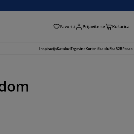
Favoriti
Prijavite se
Košarica
traga
Inspiracija
Katalozi
Trgovine
Korisnička služba
B2B
Posao
š dom