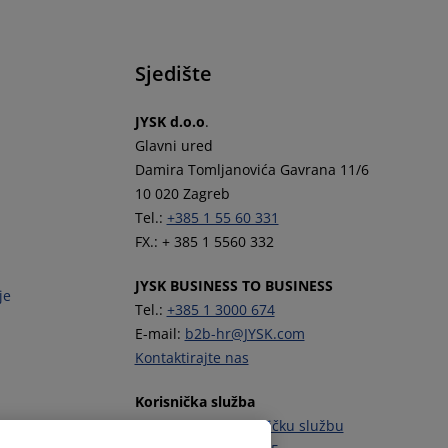
Sjedište
JYSK d.o.o
.
Glavni ured
Damira Tomljanovića Gavrana 11/6
10 020 Zagreb
Tel.:
+385 1 55 60 331
FX.: + 385 1 5560 332
JYSK BUSINESS TO BUSINESS
je
Tel.:
+385 1 3000 674
E-mail:
b2b-hr@JYSK.com
Kontaktirajte nas
Korisnička služba
Kontaktirajte Korisničku službu