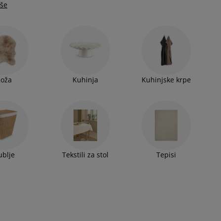
iše
Koža
Kuhinja
Kuhinjske krpe
ublje
Tekstili za stol
Tepisi