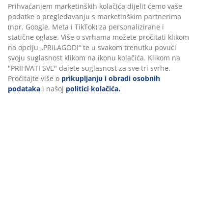
blagdanske večere
Prihvaćanjem marketinških kolačića dijelit ćemo vaše
podatke o pregledavanju s marketinškim partnerima
Stvorite nezaboravan ugođaj za Božić koristeći uz našu
(npr. Google, Meta i TikTok) za personalizirane i
ponudu posuđa i dekorativnih predmeta. Kombinirajte
statične oglase. Više o svrhama možete pročitati klikom
različite materijale i boje za personalizirani izgled stola, naši
na opciju „PRILAGODI“ te u svakom trenutku povući
božićni stolnjaci
i podmetači savršeni su za blagdanski stol.
svoju suglasnost klikom na ikonu kolačića. Klikom na
Postavite
svijeće
raznih veličina i boja u rustikalne ili
"PRIHVATI SVE" dajete suglasnost za sve tri svrhe.
elegantne svijećnjake za topao ugođaj.
Pročitajte više o
prikupljanju i obradi osobnih
podataka
i našoj
politici kolačića.
Patuljci i djed božićnjaci – stvorite
svoj blagdanski svijet
Unesite blagdansku čaroliju u dom uz veselu družinu
patuljaka i Djedova Božićnjaka! Patuljci, sa svojim šarenim
kapicama, mekanim bradama i blistavim osmijehom, kao da
jedva čekaju ispričati svoje božićne priče. Smjestite ih na
prozorske daske, police ili kutke dnevnog boravka – svako
malo mjesto može postati toplo utočište za ove vesele likove.
Oni unose posebnu čar u prostor i pozivaju sve oko sebe na
blagdansko veselje, podsjećajući na radost darivanja i
zajedništva.