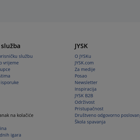
 služba
JYSK
orisničku službu
O JYSKu
o vrijeme
JYSK.com
kupce
Za medije
stima
Posao
i isporuke
Newsletter
Inspiracija
JYSK B2B
Održivost
Pristupačnost
tanak na kolačiće
Društveno odgovorno poslovan
Škola spavanja
ina
dnih igara