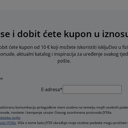
 se i dobit ćete kupon u iznos
obit ćete kupon od 10 € koji možete iskoristiti isključivo u fiz
 ponude, aktualni katalog i inspiracija za uređenje svakog tje
pošte.
na
E-adresa*
onaliziranu komunikaciju prilagođene meni osobno na temelju mojih osobnih poda
e ponude, novitete i kampanje unutar čitavog asortimana proizvoda JYSKa.
podataka ovdje
.
nici JYSKa
. Više o tome kako JYSK obrađuje moje osobne podatke mogu pročitati