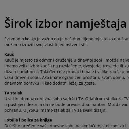
Širok izbor namještaja
Svi znamo koliko je važno da je naš dom lijepo mjesto za opušta
možemo izraziti svoj vlastiti jedinstveni stil.
Kauč
Kauč je mjesto za odmor i druženje u dnevnoj sobi i možda najva
imamo veliki izbor kauča na razvlačenje, dvosjeda, trosjeda ili k
dizajn i udobnost. Također ćete pronaći i male i velike kauče u ne
vašu dnevnu sobu. Ako imate ograničen prostor u svom domu, može
dnevnom boravku ili kao dodatni ležaj za goste.
TV stalak
U većini domova dnevna soba sadrži i TV. Odabirom stalka za TV k
u postojeći dekor, a da ne bude previše dominantan. Možda vam 
pohranu. U JYSKu imamo stalak za TV za svaki dizajn.
Fotelja i polica za knjige
Dovršite uređenje vaše dnevne sobe naslonjačem, stolicom za ljul