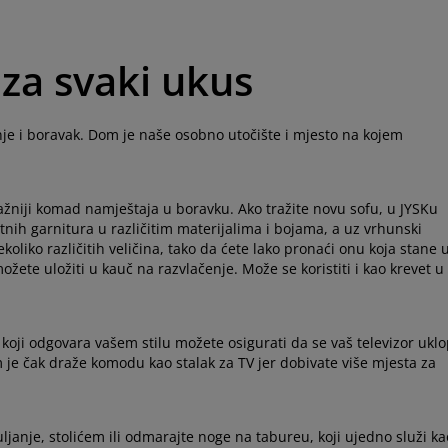
 za svaki ukus
nje i boravak. Dom je naše osobno utočište i mjesto na kojem
žniji komad namještaja u boravku. Ako tražite novu sofu, u JYSKu
utnih garnitura u različitim materijalima i bojama, a uz vrhunski
koliko različitih veličina, tako da ćete lako pronaći onu koja stane 
te uložiti u kauč na razvlačenje. Može se koristiti i kao krevet u
oji odgovara vašem stilu možete osigurati da se vaš televizor uklo
je čak draže komodu kao stalak za TV jer dobivate više mjesta za
janje, stolićem ili odmarajte noge na tabureu, koji ujedno služi ka