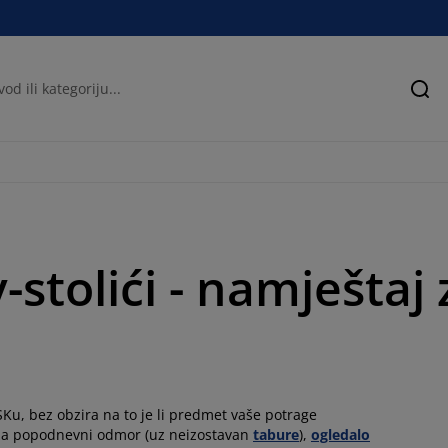
Pre
-stolići - namještaj
Ku, bez obzira na to je li predmet vaše potrage
za popodnevni odmor (uz neizostavan
tabure
),
ogledalo