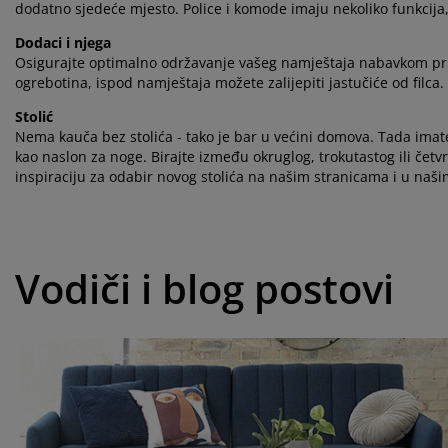
dodatno sjedeće mjesto. Police i komode imaju nekoliko funkcija, 
Dodaci i njega
Osigurajte optimalno održavanje vašeg namještaja nabavkom prib
ogrebotina, ispod namještaja možete zalijepiti jastučiće od filca.
Stolić
Nema kauča bez stolića - tako je bar u većini domova. Tada imate m
kao naslon za noge. Birajte između okruglog, trokutastog ili četvr
inspiraciju za odabir novog stolića na našim stranicama i u naši
Vodiči i blog postovi