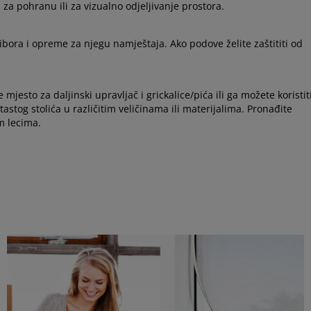
za pohranu ili za vizualno odjeljivanje prostora.
ora i opreme za njegu namještaja. Ako podove želite zaštititi od
jesto za daljinski upravljač i grickalice/pića ili ga možete koristit
tastog stolića u različitim veličinama ili materijalima. Pronađite
m lecima.