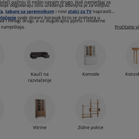
ivlači pažnju ili nešto sasvim drugo. Naš namještaj za
koje odgovaraju stilu uređenja dovoljna je za vidljivu
fa
,
tabure sa spremnikom
i novi
stalci za TV
napraviti
vlačenje
svaki dnevni boravak brzo se pretvara u
ukva i mnogi drugi, a uz dugotrajnu pjenu i moderne
g namještaja.
Pročitajte v
Kauči na
Komode
Konzol
razvlačenje
Vitrine
Zidne police