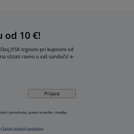
u od 10 €!
ičkoj JYSK trgovini pri kupovini od
dna stizati ravno u vaš sandučić e-
Prijava
taka i ponašanja, putem e-pošte i medija
 u
Zaštiti osobnih podataka
.