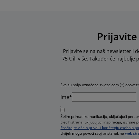
Prijavite
Prijavite se na naš newsletter i d
75 € ili više. Također će najbolje
Sva su polja označena zvjezdicom (*) obavez
Ime*
Želim primati komunikaciju, uključujući pers
trećih strana, uključujući inspiraciju, izvrsn
Pročitajte više o privoli i korištenju osobnih 
Uvijek mogu povući svoj pristanak na
web stra