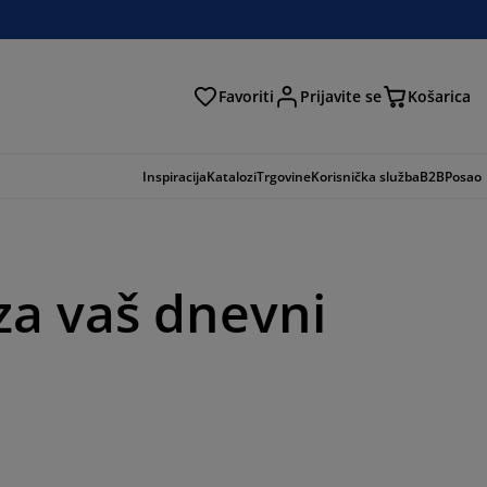
Favoriti
Prijavite se
Košarica
traga
Inspiracija
Katalozi
Trgovine
Korisnička služba
B2B
Posao
 za vaš dnevni