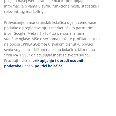
posjeta našoj web stranici. Kolačići prikupljaju
informacije o vama u svrhu funkcionalnosti, statistike i
relevantnog marketinga.
Prihvaćanjem marketinških kolačića dijelit ćemo vaše
podatke o pregledavanju s marketinškim partnerima
(npr. Google, Meta i TikTok) za personalizirane i
statične oglase. Više o svrhama možete pročitati klikom
na opciju „PRILAGODI“ te u svakom trenutku povući
svoju suglasnost klikom na ikonu kolačića. Klikom na
"PRIHVATI SVE" dajete suglasnost za sve tri svrhe.
Pročitajte više o
prikupljanju i obradi osobnih
podataka
i našoj
politici kolačića.