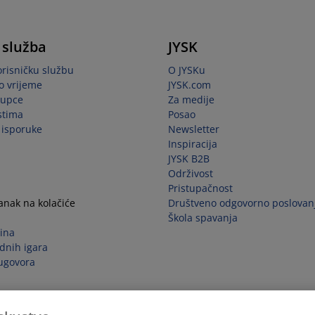
 služba
JYSK
orisničku službu
O JYSKu
o vrijeme
JYSK.com
kupce
Za medije
stima
Posao
i isporuke
Newsletter
Inspiracija
JYSK B2B
Održivost
Pristupačnost
tanak na kolačiće
Društveno odgovorno poslovan
Škola spavanja
ina
dnih igara
ugovora