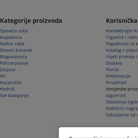
Kategorije proizvoda
Korisnička
Spavaća soba
Kontaktirajte K
Kupaonica
Trgovine i radn
Radna soba
Pogodnosti za 
Dnevni boravak
Katalog s popu
Blagovaonica
Uvjeti prodaje 
Pohranjivanje
Dostava
Zavjese
Povrat
Vrt
Reklamacije
Kućanstvo
Privatnost
Hodnik
Izmijenite pris
Sve kategorije
Sigurnost
Otvorenja trgov
Dobitnici nagra
Odustanite od 