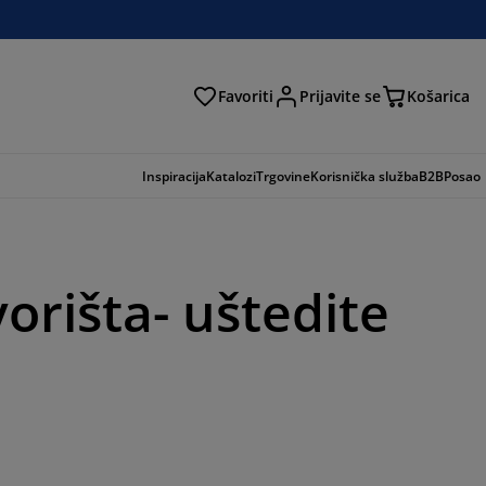
Favoriti
Prijavite se
Košarica
traga
Inspiracija
Katalozi
Trgovine
Korisnička služba
B2B
Posao
orišta- uštedite