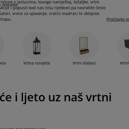
rniture s jastucima, lounge namještaj, ležaljke, vrtni
e dodatke.
 Akcije i popusti kod nas nisu rijetkost pa navratite često
tori, vreće za spavanje, zračni madraci te sklopive
bshopu.
Pročitajte v
ana
Vrtna rasvjeta
Vrtni dodaci
Vrtni
e i ljeto uz naš vrtni