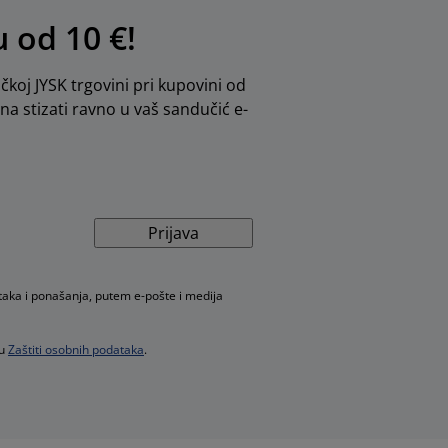
u od 10 €!
ičkoj JYSK trgovini pri kupovini od
dna stizati ravno u vaš sandučić e-
Prijava
taka i ponašanja, putem e-pošte i medija
 u
Zaštiti osobnih podataka
.