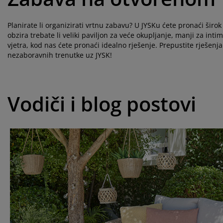
Planirate li organizirati vrtnu zabavu? U JYSKu ćete pronaći širo
obzira trebate li veliki paviljon za veće okupljanje, manji za int
vjetra, kod nas ćete pronaći idealno rješenje. Prepustite rješenj
nezaboravnih trenutke uz JYSK!
Vodiči i blog postovi