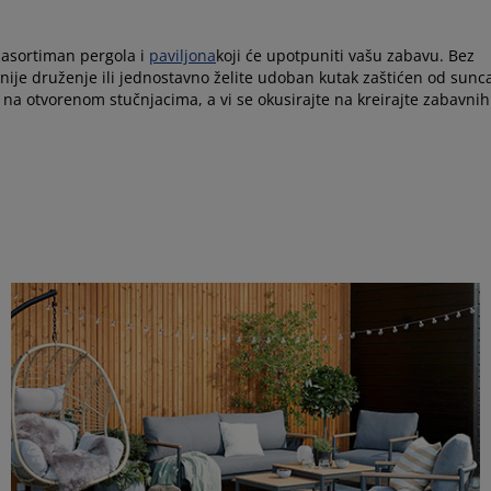
k asortiman pergola i
paviljona
koji će upotpuniti vašu zabavu. Bez
imnije druženje ili jednostavno želite udoban kutak zaštićen od sunca
a na otvorenom stučnjacima, a vi se okusirajte na kreirajte zabavnih