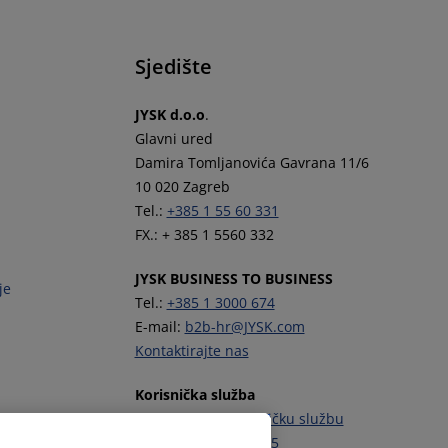
Sjedište
JYSK d.o.o
.
Glavni ured
Damira Tomljanovića Gavrana 11/6
10 020 Zagreb
Tel.:
+385 1 55 60 331
FX.: + 385 1 5560 332
JYSK BUSINESS TO BUSINESS
je
Tel.:
+385 1 3000 674
E-mail:
b2b-hr@JYSK.com
Kontaktirajte nas
Korisnička služba
Kontaktirajte Korisničku službu
Tel.:
+385 1 444 00 55