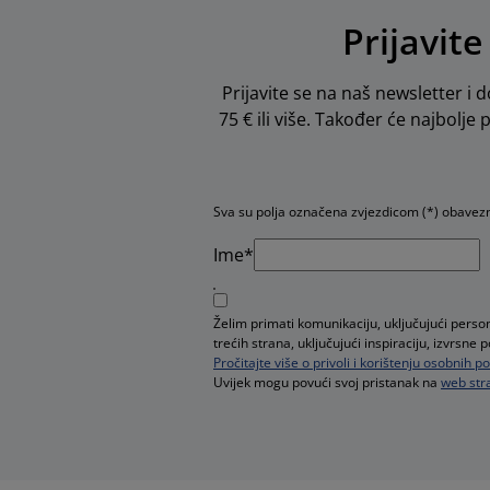
Prijavite
Prijavite se na naš newsletter i d
75 € ili više. Također će najbolje
Sva su polja označena zvjezdicom (*) obavez
Ime*
Želim primati komunikaciju, uključujući pers
trećih strana, uključujući inspiraciju, izvrsn
Pročitajte više o privoli i korištenju osobnih 
Uvijek mogu povući svoj pristanak na
web stra