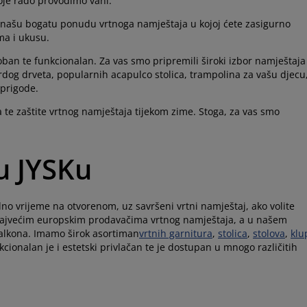
koje rado provodimo vani.
našu bogatu ponudu vrtnoga namještaja u kojoj ćete zasigurno
ma i ukusu.
oban te funkcionalan. Za vas smo pripremili široki izbor namještaja 
rdog drveta, popularnih acapulco stolica, trampolina za vašu djecu
 prigode.
a te zaštite vrtnog namještaja tijekom zime. Stoga, za vas smo
 u JYSKu
dno vrijeme na otvorenom, uz savršeni vrtni namještaj, ako volite
đu najvećim europskim prodavačima vrtnog namještaja, a u našem
 balkona. Imamo širok asortiman
vrtnih garnitura
,
stolica
,
stolova
,
klu
kcionalan je i estetski privlačan te je dostupan u mnogo različitih