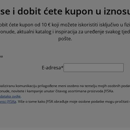
 se i dobit ćete kupon u iznos
obit ćete kupon od 10 € koji možete iskoristiti isključivo u fiz
 ponude, aktualni katalog i inspiracija za uređenje svakog tje
pošte.
na
E-adresa*
onaliziranu komunikaciju prilagođene meni osobno na temelju mojih osobnih poda
e ponude, novitete i kampanje unutar čitavog asortimana proizvoda JYSKa.
podataka ovdje
.
nici JYSKa
. Više o tome kako JYSK obrađuje moje osobne podatke mogu pročitati