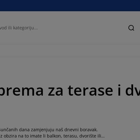
Pre
prema za terase i dv
ih, sunčanih dana zamjenjuju naš dnevni boravak.
 obzira na to imate li balkon, terasu, dvorište ili