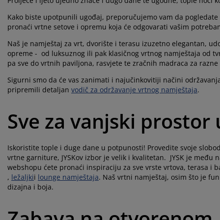
Proljeće i ljeto ujedno znače i dugo dane te ugodne, tople noći 
Kako biste upotpunili ugođaj, preporučujemo vam da pogledate 
pronaći vrtne setove i opremu koja će odgovarati vašim potreba
Naš je namještaj za vrt, dvorište i terasu izuzetno elegantan, ud
opreme - od luksuznog ili pak klasičnog vrtnog namještaja od tv
pa sve do vrtnih paviljona, rasvjete te zračnih madraca za razne
Sigurni smo da će vas zanimati i najučinkovitiji načini održavanj
pripremili detaljan
vodič za održavanje vrtnog namještaja
.
Sve za vanjski prostor
Iskoristite tople i duge dane u potpunosti! Provedite svoje slobo
vrtne garniture, JYSKov izbor je velik i kvalitetan. JYSK je me
webshopu ćete pronaći inspiraciju za sve vrste vrtova, terasa i
,
ležaljki
i
lounge namještaja
. Naš vrtni namještaj, osim što je fun
dizajna i boja.
Zabava na otvorenom