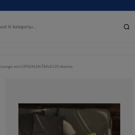
Pre
Lounge stol LOFSDALEN Š60xD120 tikovina
100%