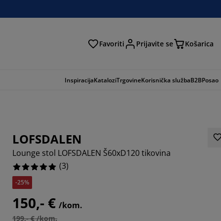
Favoriti
Prijavite se
Košarica
traga
Inspiracija
Katalozi
Trgovine
Korisnička služba
B2B
Posao
LOFSDALEN
Lounge stol LOFSDALEN Š60xD120 tikovina
(
3
)
-25%
150,- €
/kom.
199,- € /kom.