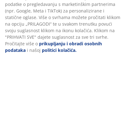
Podaci o proizvodu
Komentari
(
0
)
Dostava
Personaliziramo vaše iskustvo
U JYSKu koristimo kolačiće i mobilne identifikatore kako bismo os
dobro korisničko iskustvo prilikom posjeta našoj web stranici. Ko
prikupljaju informacije o vama u svrhu funkcionalnosti, statistike
relevantnog marketinga.