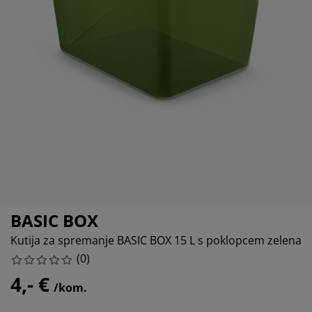
ega namještaja
tna rasvjeta
ahte
viri kreveta
svjeta
rema za kampiranje
mari
viri kreveta s pohranom
ćanstvo
mještaj za spavaću sobu
dnice
ečja soba
ečji madraci
daci za rublje
ečji kreveti
BASIC BOX
Kutija za spremanje BASIC BOX 15 L s poklopcem zelena
(
0
)
4,- €
/kom.