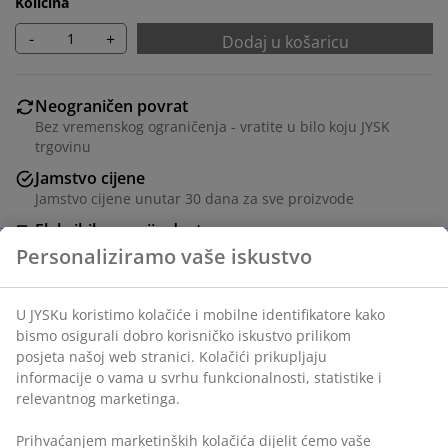
Količina
-
+
Dodaj u košaricu
Neograničen povrat
Bez vremenskog ograničenja - vratite u bilo koju JYSK
trgovinu
Jamstvo cijene
Jamstvo cijene unutar 30 dana za sve proizvode
Fleksibilne opcije dostave
Brza i jednostavna dostava po vašem izboru
Kutija za spremanje od izdržljive, zelene plastike,
zapremnine 15 litara. Sadrži odgovarajući poklopac za
zaštitu sadržaja od prašine. Š29xD38xV22 cm
BROJ ARTIKLA: 4912858