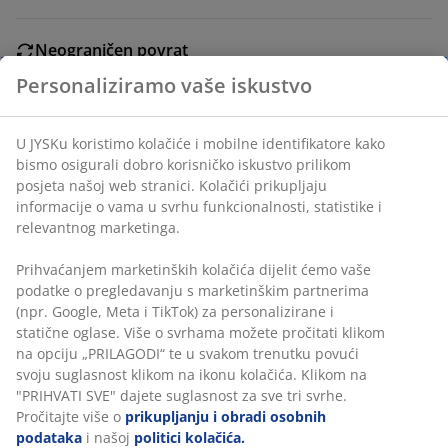
Neograničen povrat
Bez vremenskog ograničenja - vratite u bilo koju JYSK
Personaliziramo vaše iskustvo
trgovinu
Jamstvo cijene
Jamstvo cijene unutar 30 dana za sve proizvode
U JYSKu koristimo kolačiće i mobilne identifikatore kako
bismo osigurali dobro korisničko iskustvo prilikom
Fleksibilne opcije dostave
posjeta našoj web stranici. Kolačići prikupljaju
Brza i jednostavna dostava po vašem izboru
informacije o vama u svrhu funkcionalnosti, statistike i
relevantnog marketinga.
Prihvaćanjem marketinških kolačića dijelit ćemo vaše
BROJ ARTIKLA: 6512242
podatke o pregledavanju s marketinškim partnerima
(npr. Google, Meta i TikTok) za personalizirane i
statične oglase. Više o svrhama možete pročitati klikom
na opciju „PRILAGODI“ te u svakom trenutku povući
Podaci o proizvodu
svoju suglasnost klikom na ikonu kolačića. Klikom na
"PRIHVATI SVE" dajete suglasnost za sve tri svrhe.
Pročitajte više o
prikupljanju i obradi osobnih
podataka
i našoj
politici kolačića.
Komentari