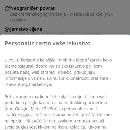
Neograničen povrat
Bez vremenskog ograničenja - vratite u bilo koju JYSK
trgovinu
Jamstvo cijene
Jamstvo cijene unutar 30 dana za sve proizvode
Fleksibilne opcije dostave
Brza i jednostavna dostava po vašem izboru
70% pamuk/30% lan. 140x240 cm
BROJ ARTIKLA: 1766407
Podaci o proizvodu