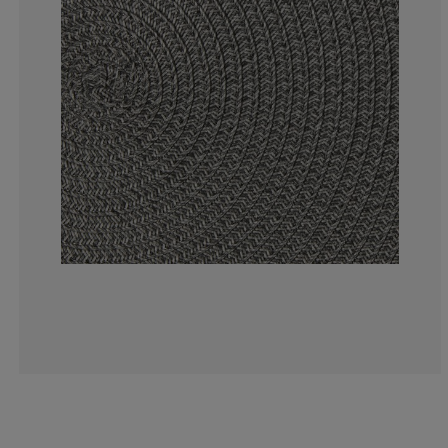
6.55737704918
3.27868852459
1.63934426229
0%