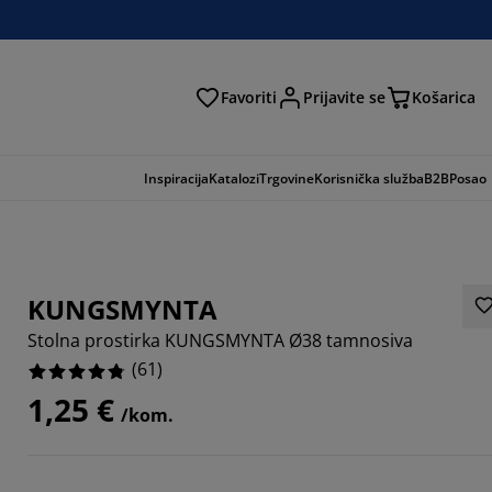
Favoriti
Prijavite se
Košarica
traga
Inspiracija
Katalozi
Trgovine
Korisnička služba
B2B
Posao
KUNGSMYNTA
Stolna prostirka KUNGSMYNTA Ø38 tamnosiva
(
61
)
1,25 €
/kom.
3442%