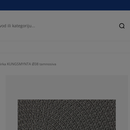
Pre
stirka KUNGSMYNTA Ø38 tamnosiva
88.5245901639