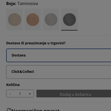
0328%
Boja
:
Tamnosiva
0164%
5082%
Dostava ili preuzimanje u trgovini?
Dostava
Click&Collect
Količina
-
+
Dodaj u košaricu
Neograničen povrat