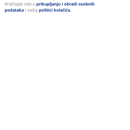
Personaliziramo vaše iskustvo
(
36
)
U JYSKu koristimo kolačiće i mobilne identifikatore kako bismo
Dostava
osigurali dobro korisničko iskustvo prilikom posjeta našoj web
stranici. Kolačići prikupljaju informacije o vama u svrhu
funkcionalnosti, statistike i relevantnog marketinga.
Prihvaćanjem marketinških kolačića dijelit ćemo vaše podatke o
pregledavanju s marketinškim partnerima (npr. Google, Meta i T
za personalizirane i statične oglase. Više o svrhama možete proči
klikom na opciju „PRILAGODI“ te u svakom trenutku povući svoju
suglasnost klikom na ikonu kolačića. Klikom na "PRIHVATI SVE" d
suglasnost za sve tri svrhe. Pročitajte više o
prikupljanju i obrad
osobnih podataka
i našoj
politici kolačića.