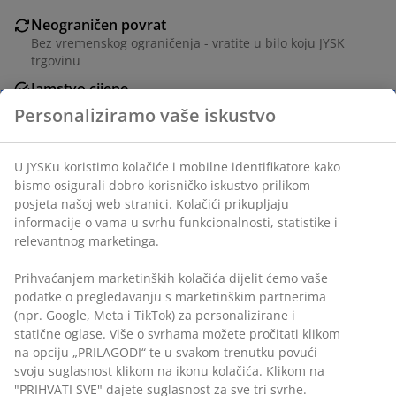
Neograničen povrat
Bez vremenskog ograničenja - vratite u bilo koju JYSK
trgovinu
Jamstvo cijene
Jamstvo cijene unutar 30 dana za sve proizvode
Fleksibilne opcije dostave
Brza i jednostavna dostava po vašem izboru
BROJ ARTIKLA: 1763342
Podaci o proizvodu
Komentari