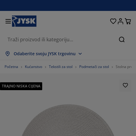
Kreveti i madraci
Dnevni boravak
Pohranjivanje
Spavaća soba
Blagovaonica
Radna soba
Kupaonica
Kućanstvo
Zavjese
Hodnik
Vrt
Pretr
ikaži sve
ikaži sve
ikaži sve
ikaži sve
ikaži sve
ikaži sve
ikaži sve
ikaži sve
ikaži sve
ikaži sve
ikaži sve
Odaberite svoju JYSK trgovinu
draci
draci od pjene
čnici
edski namještaj
uči
olovi
mari
mještaj za hodnik
nfekcijske zavjese
tni namještaj
koracija
Početna
Kućanstvo
Tekstili za stol
Podmetači za stol
Stolna pro
eveti
draci s oprugama
stili
hranjivanje
olice
olice
mještaj za pohranjivanje
dni elementi
lo zavjese
tni jastuci
stili
TRAJNO NISKA CIJENA
olići za kavu i pomoćni stolići
marnici
njska pohrana
pluni
xspring kreveti
rema za kupaonicu
hranjivanje
mještaj za hodnik
ešalice i kutije za pohranu
 stol
ozorske folije
hranjivanje
štita od sunca
ega namještaja
stuci
dmadraci
daci za rublje
nji namještaj
isi i otirači
 zid
daci
alci za TV
tni dodaci
ega namještaja
steljine
štite za madrace
hinja
1.66666666666666%