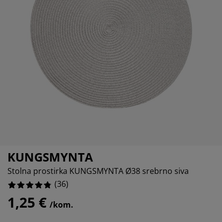
ega namještaja
tna rasvjeta
.555555555555555%
ahte
viri kreveta
svjeta
0%
rema za kampiranje
mari
viri kreveta s pohranom
ćanstvo
0%
mještaj za spavaću sobu
dnice
ečja soba
.7777777777777777%
ečji madraci
daci za rublje
ečji kreveti
KUNGSMYNTA
Stolna prostirka KUNGSMYNTA Ø38 srebrno siva
(
36
)
1,25 €
/kom.