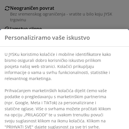
Neograničen povrat
Bez vremenskog ograničenja - vratite u bilo koju JYSK
trgovinu
Jamstvo cijene
Jamstvo cijene unutar 30 dana za sve proizvode
Fleksibilne opcije dostave
Brza i jednostavna dostava po vašem izboru
BROJ ARTIKLA: 1768063
Personaliziramo vaše iskustvo
U JYSKu koristimo kolačiće i mobilne identifikatore kako bismo
Podaci o proizvodu
osigurali dobro korisničko iskustvo prilikom posjeta našoj web
stranici. Kolačići prikupljaju informacije o vama u svrhu
funkcionalnosti, statistike i relevantnog marketinga.
Komentari
Prihvaćanjem marketinških kolačića dijelit ćemo vaše podatke