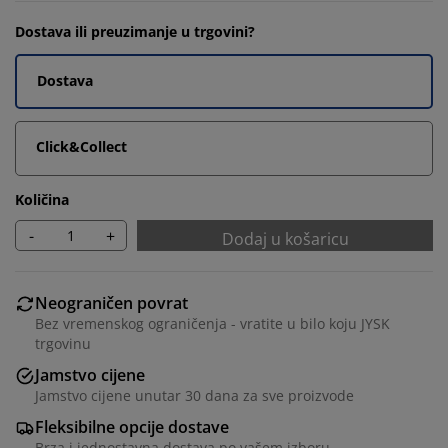
Dostava ili preuzimanje u trgovini?
Dostava
Click&Collect
Količina
-
+
Dodaj u košaricu
Neograničen povrat
Bez vremenskog ograničenja - vratite u bilo koju JYSK
trgovinu
Jamstvo cijene
Jamstvo cijene unutar 30 dana za sve proizvode
Fleksibilne opcije dostave
Brza i jednostavna dostava po vašem izboru