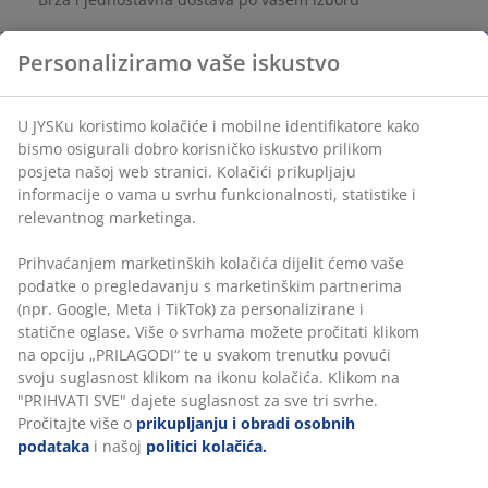
Personaliziramo vaše iskustvo
Vaza izrađena od bijele keramike s jednostavnim
dizajnom, idealna za svježe cvijeće ili kao dekorativni
U JYSKu koristimo kolačiće i mobilne identifikatore kako
komad. Ø12xV25 cm
bismo osigurali dobro korisničko iskustvo prilikom
posjeta našoj web stranici. Kolačići prikupljaju
informacije o vama u svrhu funkcionalnosti, statistike i
BROJ ARTIKLA: 4912608
relevantnog marketinga.
Prihvaćanjem marketinških kolačića dijelit ćemo vaše
podatke o pregledavanju s marketinškim partnerima
Podaci o proizvodu
(npr. Google, Meta i TikTok) za personalizirane i
statične oglase. Više o svrhama možete pročitati klikom
na opciju „PRILAGODI“ te u svakom trenutku povući
svoju suglasnost klikom na ikonu kolačića. Klikom na
Komentari
"PRIHVATI SVE" dajete suglasnost za sve tri svrhe.
(
2
)
Pročitajte više o
prikupljanju i obradi osobnih
podataka
i našoj
politici kolačića.