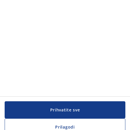
Kategorije proizvoda
Kategorije proizvoda
Korisnička služba
Korisnička služba
JYSK
JYSK
Sjedište
Zapratite JYSK
Prihvatite sve
Prilagodi