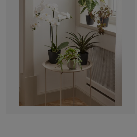
4%
0%
0%
2%