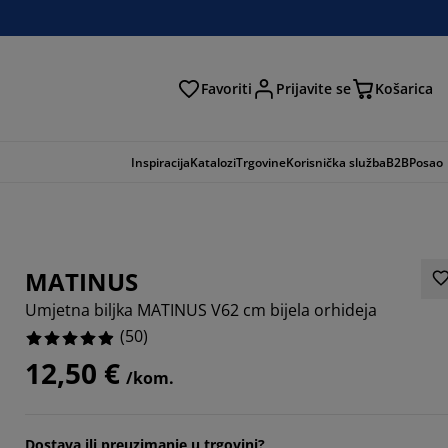
Favoriti
Prijavite se
Košarica
traga
Inspiracija
Katalozi
Trgovine
Korisnička služba
B2B
Posao
MATINUS
Umjetna biljka MATINUS V62 cm bijela orhideja
(
50
)
12,50 €
/kom.
Dostava ili preuzimanje u trgovini?