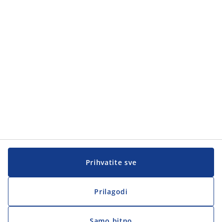
Kategorije proizvoda
Kategorije proizvoda
Korisnička služba
Korisnička služba
JYSK
JYSK
Sjedište
Zapratite JYSK
Prihvatite sve
Prilagodi
Samo bitno