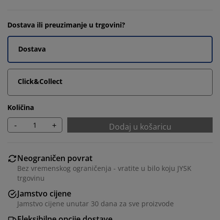
Dostava ili preuzimanje u trgovini?
Dostava
Click&Collect
Količina
-
+
Dodaj u košaricu
Neograničen povrat
Bez vremenskog ograničenja - vratite u bilo koju JYSK
trgovinu
Jamstvo cijene
Jamstvo cijene unutar 30 dana za sve proizvode
Fleksibilne opcije dostave