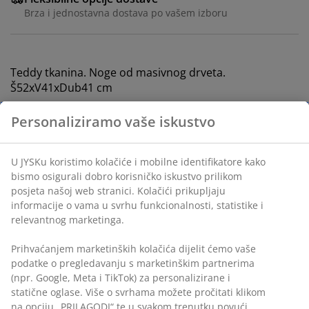
Brza i jednostavna dostava po vašem izboru
Teddy tkanina. Noge od masivnog drveta.
Š52xV41xDub41 cm
Personaliziramo vaše iskustvo
BROJ ARTIKLA: 3640267
Upute za sastavljanje
U JYSKu koristimo kolačiće i mobilne identifikatore kako
Upute za sastavljanje
bismo osigurali dobro korisničko iskustvo prilikom
posjeta našoj web stranici. Kolačići prikupljaju
informacije o vama u svrhu funkcionalnosti, statistike i
relevantnog marketinga.
Podaci o proizvodu
Prihvaćanjem marketinških kolačića dijelit ćemo vaše
podatke o pregledavanju s marketinškim partnerima
(npr. Google, Meta i TikTok) za personalizirane i
Komentari
statične oglase. Više o svrhama možete pročitati klikom
(
276
)
na opciju „PRILAGODI“ te u svakom trenutku povući