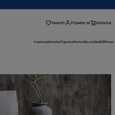
Favoriti
Prijavite se
Košarica
traga
Inspiracija
Katalozi
Trgovine
Korisnička služba
B2B
Posao