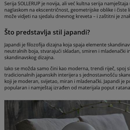
Serija SOLLERUP je novija, ali već kultna serija namješta
naglaskom na ekscentričnost, geometrijske oblike i čiste 
može vidjeti na sjedalu dnevnog kreveta – i zaštitni je znak
Što predstavlja stil japandi?
Japandi je filozofija dizajna koja spaja elemente skandinav
neutralnih boja, stvarajući skladan, smiren i mladenački 
skandinavskog dizajna.
Iako se možda samo čini kao moderna, trendi riječ, spoj 
tradicionalnih japanskih interijera s jednostavnošću skan
koji je moderan, svijetao, miran i mladenački. Japandi je
popularan i namještaj izrađen od materijala poput ratan