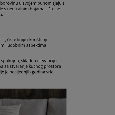
tu borovinu u svojem punom sjaju s
ale s neutralnim bojama – što se
u.
 čiste linije i korištenje
alnim i udobnim aspektima
i spokojnu, skladnu eleganciju
upa za stvaranje kućnog prostora
e je posljednjih godina vrlo