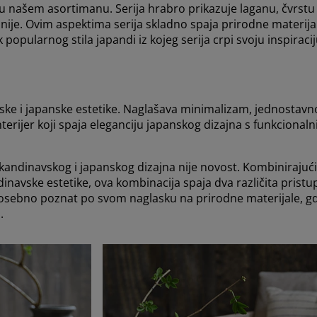
ja u našem asortimanu. Serija hrabro prikazuje laganu, čvrs
linije. Ovim aspektima serija skladno spaja prirodne materij
 popularnog stila japandi iz kojeg serija crpi svoju inspiracij
ske i japanske estetike. Naglašava minimalizam, jednostavnost,
interijer koji spaja eleganciju japanskog dizajna s funkcion
skandinavskog i japanskog dizajna nije novost. Kombinirajuć
dinavske estetike, ova kombinacija spaja dva različita prist
 posebno poznat po svom naglasku na prirodne materijale, gdj
a.