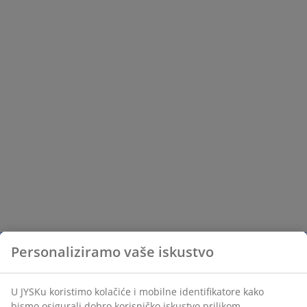
Personaliziramo vaše iskustvo
U JYSKu koristimo kolačiće i mobilne identifikatore kako
bismo osigurali dobro korisničko iskustvo prilikom