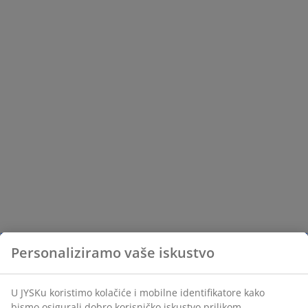
Personaliziramo vaše iskustvo
U JYSKu koristimo kolačiće i mobilne identifikatore kako
bismo osigurali dobro korisničko iskustvo prilikom