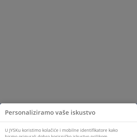
Personaliziramo vaše iskustvo
U JYSKu koristimo kolačiće i mobilne identifikatore kako
bismo osigurali dobro korisničko iskustvo prilikom