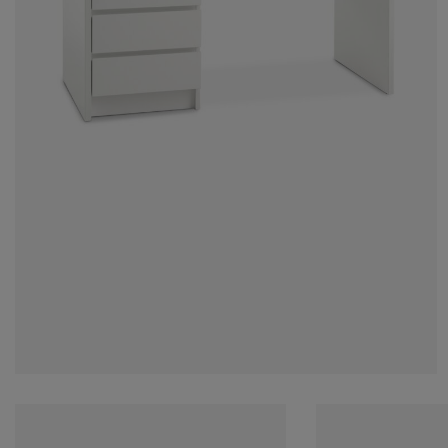
ega namještaja
tna rasvjeta
ahte
viri kreveta
svjeta
rema za kampiranje
mari
viri kreveta s pohranom
ćanstvo
mještaj za spavaću sobu
dnice
ečja soba
ečji madraci
daci za rublje
ečji kreveti