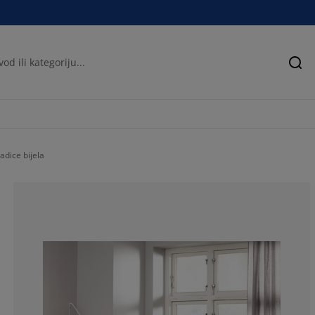
Pre
adice bijela
66.9064748201