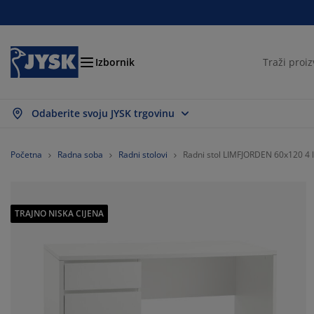
Kreveti i madraci
Dnevni boravak
Pohranjivanje
Spavaća soba
Blagovaonica
Radna soba
Kupaonica
Kućanstvo
Zavjese
Hodnik
Vrt
Izbornik
Odaberite svoju JYSK trgovinu
ikaži sve
ikaži sve
ikaži sve
ikaži sve
ikaži sve
ikaži sve
ikaži sve
ikaži sve
ikaži sve
ikaži sve
ikaži sve
draci
draci od pjene
čnici
edski namještaj
uči
olovi
mari
mještaj za hodnik
nfekcijske zavjese
tni namještaj
koracija
Početna
Radna soba
Radni stolovi
Radni stol LIMFJORDEN 60x120 4 l
eveti
draci s oprugama
stili
hranjivanje
olice
olice
mještaj za pohranjivanje
dni elementi
lo zavjese
tni jastuci
stili
TRAJNO NISKA CIJENA
olići za kavu i pomoćni stolići
marnici
njska pohrana
pluni
xspring kreveti
rema za kupaonicu
hranjivanje
mještaj za hodnik
ešalice i kutije za pohranu
 stol
ozorske folije
hranjivanje
štita od sunca
ega namještaja
stuci
dmadraci
daci za rublje
nji namještaj
isi i otirači
 zid
daci
alci za TV
tni dodaci
ega namještaja
steljine
štite za madrace
hinja