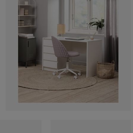
7.91366906474
5.035971223021
2.87769784172
17.2661870503