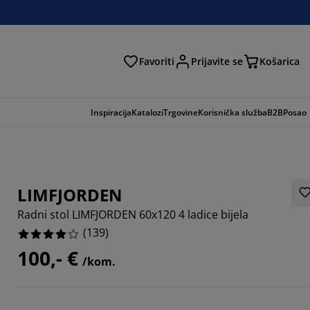
Favoriti
Prijavite se
Košarica
traga
Inspiracija
Katalozi
Trgovine
Korisnička služba
B2B
Posao
LIMFJORDEN
Radni stol LIMFJORDEN 60x120 4 ladice bijela
(
139
)
100,- €
/kom.
4388%