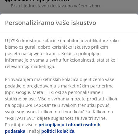
Brza i jednostavna dostava po vašem izboru
Ukrasni furnir. Š58xV3xDub50 cm
BROJ ARTIKLA: 3670589
Upute za sastavljanje
Podaci o proizvodu
Komentari
(
5
)