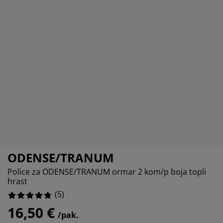
ega namještaja
tna rasvjeta
20%
ahte
viri kreveta
svjeta
0%
rema za kampiranje
mari
viri kreveta s pohranom
ćanstvo
0%
mještaj za spavaću sobu
dnice
ečja soba
0%
ečji madraci
daci za rublje
ečji kreveti
ODENSE/TRANUM
Police za ODENSE/TRANUM ormar 2 kom/p boja topli
hrast
(
5
)
16,50 €
/pak.