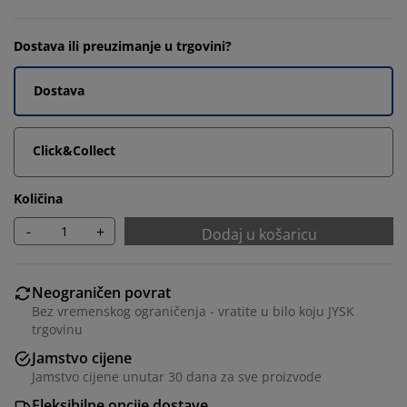
Dostava ili preuzimanje u trgovini?
Dostava
Click&Collect
Količina
-
+
Dodaj u košaricu
Neograničen povrat
Bez vremenskog ograničenja - vratite u bilo koju JYSK
trgovinu
Jamstvo cijene
Jamstvo cijene unutar 30 dana za sve proizvode
Fleksibilne opcije dostave