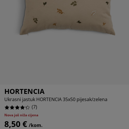
jega namještaja
5%
rtna rasvjeta
lahte
viri kreveta
asvjeta
prema za kampiranje
rmari
kviri kreveta s pohranom
ućanstvo
amještaj za spavaću sobu
odnice
ječja soba
5%
ječji madraci
odaci za rublje
ečji kreveti
HORTENCIA
Ukrasni jastuk HORTENCIA 35x50 pijesak/zelena
(
7
)
Nova još niža cijena
8,50 €
/kom.