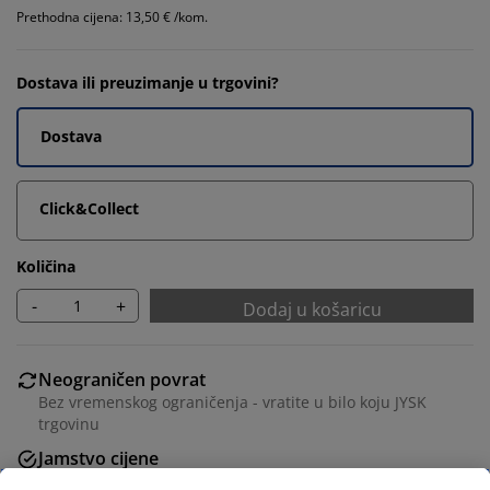
Prethodna cijena: 13,50 € /kom.
Dostava ili preuzimanje u trgovini?
Dostava
Click&Collect
Količina
-
+
Dodaj u košaricu
Neograničen povrat
Bez vremenskog ograničenja - vratite u bilo koju JYSK
trgovinu
Jamstvo cijene
Jamstvo cijene unutar 30 dana za sve proizvode