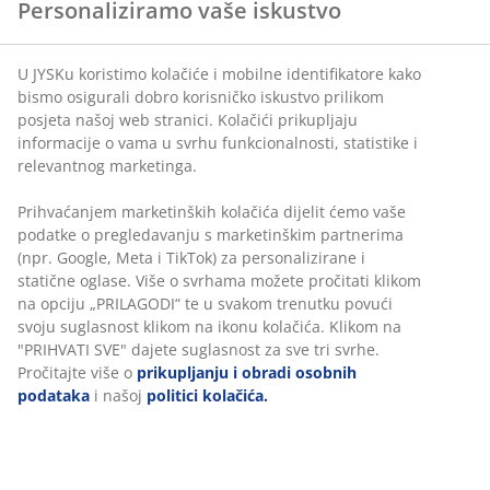
Personaliziramo vaše iskustvo
Fleksibilne opcije dostave
Brza i jednostavna dostava po vašem izboru
U JYSKu koristimo kolačiće i mobilne identifikatore kako
bismo osigurali dobro korisničko iskustvo prilikom
posjeta našoj web stranici. Kolačići prikupljaju
Navlaka od pamuka/poliesterskih vlakana. S vezom.
informacije o vama u svrhu funkcionalnosti, statistike i
35x50 cm
relevantnog marketinga.
Prihvaćanjem marketinških kolačića dijelit ćemo vaše
BROJ ARTIKLA: 6887307
podatke o pregledavanju s marketinškim partnerima
(npr. Google, Meta i TikTok) za personalizirane i
statične oglase. Više o svrhama možete pročitati klikom
na opciju „PRILAGODI“ te u svakom trenutku povući
Podaci o proizvodu
svoju suglasnost klikom na ikonu kolačića. Klikom na
"PRIHVATI SVE" dajete suglasnost za sve tri svrhe.
Pročitajte više o
prikupljanju i obradi osobnih
podataka
i našoj
politici kolačića.
Komentari
(
7
)