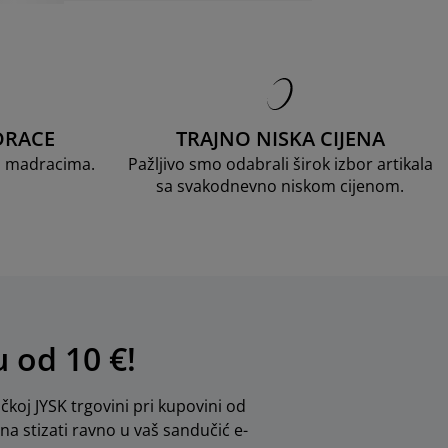
DRACE
TRAJNO NISKA CIJENA
D madracima.
Pažljivo smo odabrali širok izbor artikala
sa svakodnevno niskom cijenom.
u od 10 €!
ičkoj JYSK trgovini pri kupovini od
dna stizati ravno u vaš sandučić e-