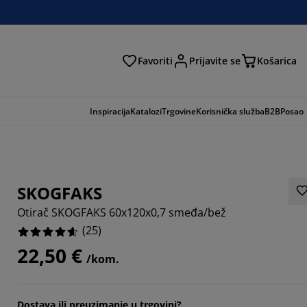
Favoriti
Prijavite se
Košarica
traga
Inspiracija
Katalozi
Trgovine
Korisnička služba
B2B
Posao
SKOGFAKS
Otirač SKOGFAKS 60x120x0,7 smeđa/bež
(
25
)
22,50 €
/kom.
Dostava ili preuzimanje u trgovini?