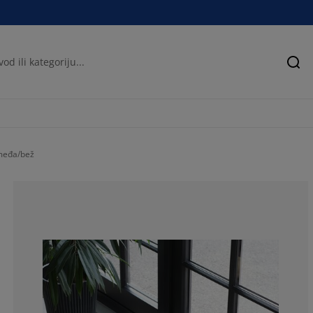
Pre
međa/bež
76%