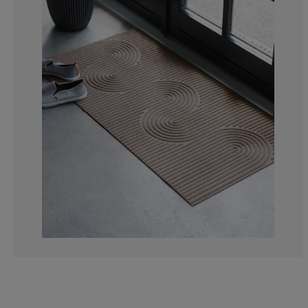
16%
4%
4%
0%