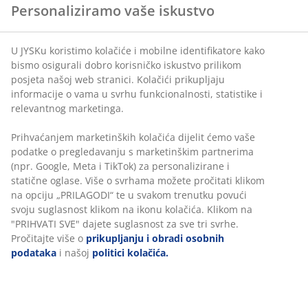
Personaliziramo vaše iskustvo
U JYSKu koristimo kolačiće i mobilne identifikatore kako
Čistač za prašinu s udobnom bambusovom drškom i
bismo osigurali dobro korisničko iskustvo prilikom
sintetičkim vlaknima koja privlače prljavštinu putem
posjeta našoj web stranici. Kolačići prikupljaju
statičkog elektriciteta. Remen omogućuje lako vješanje
informacije o vama u svrhu funkcionalnosti, statistike i
i spremanje čistača za prašinu kada se ne koristi.
relevantnog marketinga.
Ø12xV59 cm
Prihvaćanjem marketinških kolačića dijelit ćemo vaše
podatke o pregledavanju s marketinškim partnerima
BROJ ARTIKLA: 4912775
(npr. Google, Meta i TikTok) za personalizirane i
statične oglase. Više o svrhama možete pročitati klikom
na opciju „PRILAGODI“ te u svakom trenutku povući
svoju suglasnost klikom na ikonu kolačića. Klikom na
Podaci o proizvodu
"PRIHVATI SVE" dajete suglasnost za sve tri svrhe.
Pročitajte više o
prikupljanju i obradi osobnih
podataka
i našoj
politici kolačića.
Komentari
(
38
)