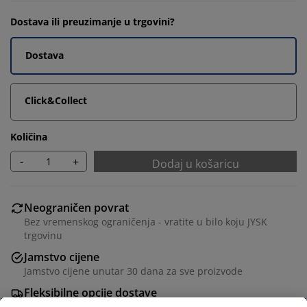
Dostava ili preuzimanje u trgovini?
Dostava
Click&Collect
Količina
-
+
Dodaj u košaricu
Neograničen povrat
Bez vremenskog ograničenja - vratite u bilo koju JYSK
trgovinu
Jamstvo cijene
Jamstvo cijene unutar 30 dana za sve proizvode
Fleksibilne opcije dostave
Brza i jednostavna dostava po vašem izboru