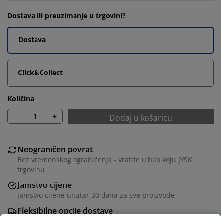
Dostava ili preuzimanje u trgovini?
Dostava
Click&Collect
Količina
-
+
Dodaj u košaricu
Neograničen povrat
Bez vremenskog ograničenja - vratite u bilo koju JYSK
trgovinu
Jamstvo cijene
Jamstvo cijene unutar 30 dana za sve proizvode
Fleksibilne opcije dostave
Brza i jednostavna dostava po vašem izboru