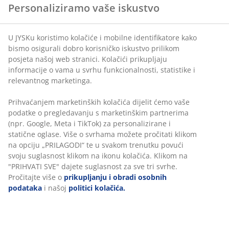
Personaliziramo vaše iskustvo
U JYSKu koristimo kolačiće i mobilne identifikatore kako
Daska za rezanje od drva akacije s praktičnom ručkom
bismo osigurali dobro korisničko iskustvo prilikom
za jednostavno nošenje i pohranu. Velika površina
posjeta našoj web stranici. Kolačići prikupljaju
idealna je za svakodnevno sjeckanje, a može se koristiti
informacije o vama u svrhu funkcionalnosti, statistike i
i kao elegantan pladanj za posluživanje predjela.
relevantnog marketinga.
Š25xD50xV2 cm
Prihvaćanjem marketinških kolačića dijelit ćemo vaše
podatke o pregledavanju s marketinškim partnerima
BROJ ARTIKLA: 4912715
(npr. Google, Meta i TikTok) za personalizirane i
statične oglase. Više o svrhama možete pročitati klikom
na opciju „PRILAGODI“ te u svakom trenutku povući
svoju suglasnost klikom na ikonu kolačića. Klikom na
Podaci o proizvodu
"PRIHVATI SVE" dajete suglasnost za sve tri svrhe.
Pročitajte više o
prikupljanju i obradi osobnih
podataka
i našoj
politici kolačića.
Komentari
(
0
)