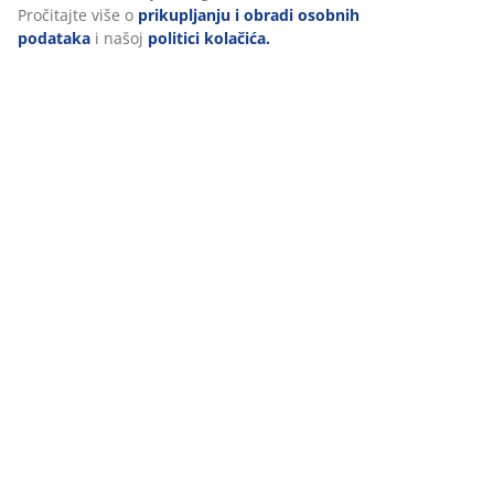
(
0
)
Prihvaćanjem marketinških kolačića dijelit ćemo vaše podatke
o pregledavanju s marketinškim partnerima (npr. Google, Meta
i TikTok) za personalizirane i statične oglase. Više o svrhama
možete pročitati klikom na opciju „PRILAGODI“ te u svakom
Dostava
trenutku povući svoju suglasnost klikom na ikonu kolačića.
Klikom na "PRIHVATI SVE" dajete suglasnost za sve tri svrhe.
Pročitajte više o
prikupljanju i obradi osobnih podataka
i
našoj
politici kolačića.