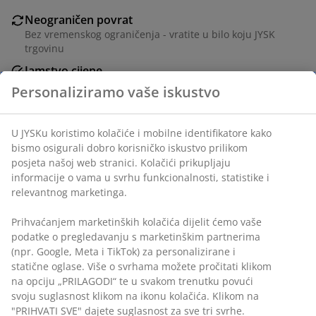
Neograničen povrat
Bez vremenskog ograničenja - vratite u bilo koju JYSK
trgovinu
Jamstvo cijene
Jamstvo cijene unutar 30 dana za sve proizvode
Fleksibilne opcije dostave
Brza i jednostavna dostava po vašem izboru
BROJ ARTIKLA: 4546226
Personaliziramo vaše iskustvo
Podaci o proizvodu
U JYSKu koristimo kolačiće i mobilne identifikatore kako bismo
osigurali dobro korisničko iskustvo prilikom posjeta našoj web
stranici. Kolačići prikupljaju informacije o vama u svrhu
funkcionalnosti, statistike i relevantnog marketinga.
Komentari