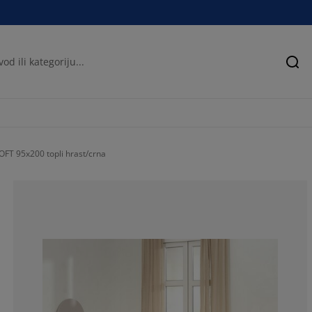
Pre
OFT 95x200 topli hrast/crna
77.6978417266