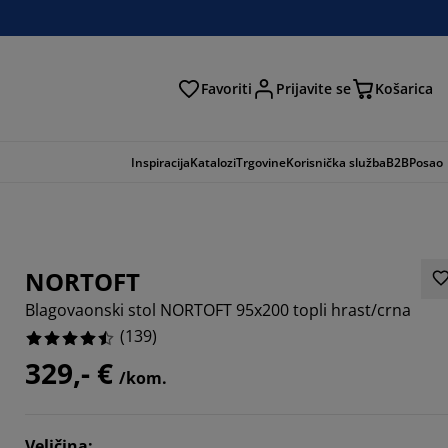
Favoriti
Prijavite se
Košarica
traga
Inspiracija
Katalozi
Trgovine
Korisnička služba
B2B
Posao
NORTOFT
Blagovaonski stol NORTOFT 95x200 topli hrast/crna
(
139
)
329,- €
/kom.
187%
Veličina
: