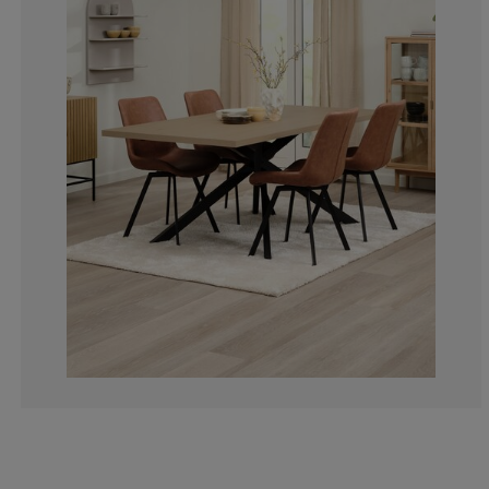
8.633093525179
2.158273381294
5.035971223021
6.474820143884