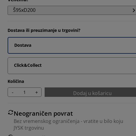
856%
Š95xD200
964%
5825%
Dostava ili preuzimanje u trgovini?
892%
Dostava
Click&Collect
Količina
-
+
Dodaj u košaricu
Neograničen povrat
Bez vremenskog ograničenja - vratite u bilo koju
JYSK trgovinu