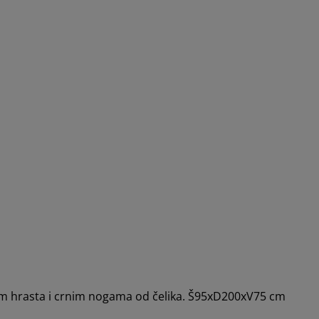
om hrasta i crnim nogama od čelika. Š95xD200xV75 cm