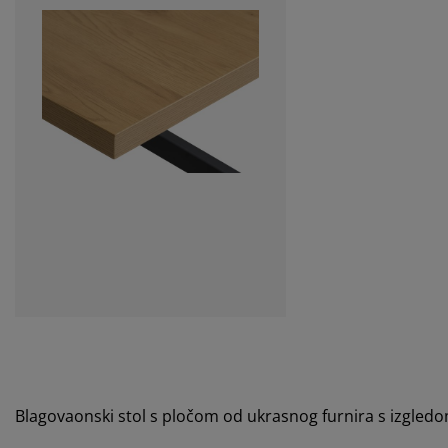
Blagovaonski stol s pločom od ukrasnog furnira s izgled