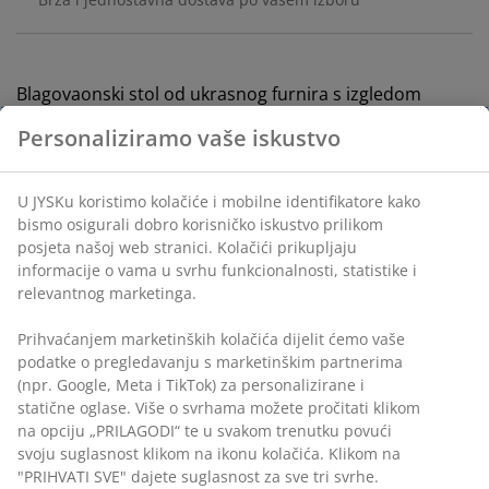
Blagovaonski stol od ukrasnog furnira s izgledom
hrasta. Preklopni mehanizam omogućuje jednostavno
udvostručenje duljine ploče stola na 160 cm.
Š80xD80xV76 cm
BROJ ARTIKLA: 3640323
Personaliziramo vaše iskustvo
Upute za sastavljanje
U JYSKu koristimo kolačiće i mobilne identifikatore kako
bismo osigurali dobro korisničko iskustvo prilikom posjeta
Podaci o proizvodu
našoj web stranici. Kolačići prikupljaju informacije o vama u
svrhu funkcionalnosti, statistike i relevantnog marketinga.
Prihvaćanjem marketinških kolačića dijelit ćemo vaše
Komentari
podatke o pregledavanju s marketinškim partnerima (npr.
(
38
)
Google, Meta i TikTok) za personalizirane i statične oglase.