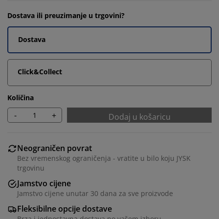
Dostava ili preuzimanje u trgovini?
Dostava
Click&Collect
Količina
-
+
Dodaj u košaricu
Neograničen povrat
Bez vremenskog ograničenja - vratite u bilo koju JYSK
trgovinu
Jamstvo cijene
Jamstvo cijene unutar 30 dana za sve proizvode
Fleksibilne opcije dostave
Brza i jednostavna dostava po vašem izboru