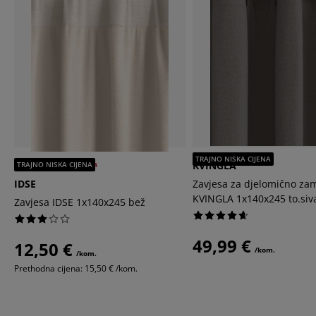
TRAJNO NISKA CIJENA
Nova još niža cijena
KVINGLA
TRAJNO NISKA CIJENA
IDSE
Zavjesa za djelomično za
KVINGLA 1x140x245 to.siv
Zavjesa IDSE 1x140x245 bež
49,99 €
12,50 €
/kom.
/kom.
Prethodna cijena: 15,50 € /kom.