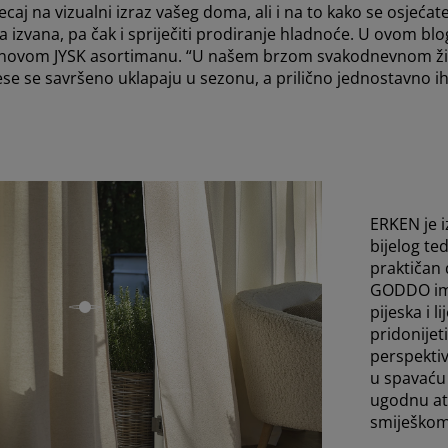
tjecaj na vizualni izraz vašeg doma, ali i na to kako se osje
a izvana, pa čak i spriječiti prodiranje hladnoće. U ovom bl
 u novom JYSK asortimanu. “U našem brzom svakodnevnom živ
ese se savršeno uklapaju u sezonu, a prilično jednostavno ih 
ERKEN je 
bijelog te
praktičan
GODDO im
pijeska i l
open
pridonijet
perspekti
u spavaću 
ugodnu at
smiješkom