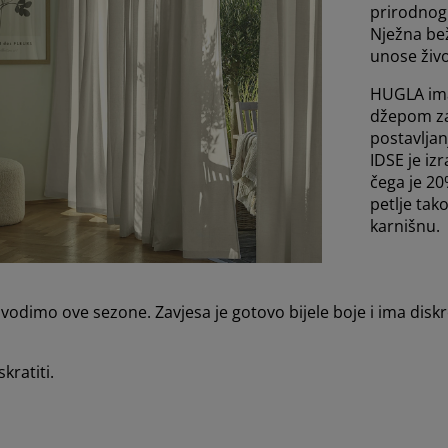
prirodnog 
Nježna bež
unose živo
HUGLA ima
džepom za
postavljan
IDSE je i
čega je 20
petlje tak
karnišnu.
 uvodimo ove sezone. Zavjesa je gotovo bijele boje i ima dis
kratiti.