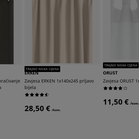
TRAJNO NISKA CIJENA
TRAJNO NISKA CIJENA
ERKEN
ORUST
mračivanje
Zavjesa ERKEN 1x140x245 prljavo
Zavjesa ORUST 1x
a
bijela
11,50 €
/kom
28,50 €
/kom.