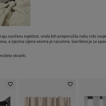
okiraju sunčevu svjetlost, onda bih preporučila našu rolo za
va, a njezina cijena veoma je razumna. Savršena je za spav
ožete skratiti.