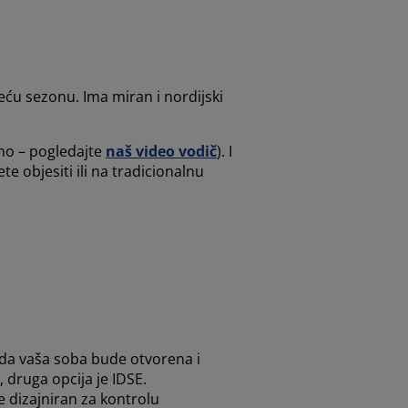
ću sezonu. Ima miran i nordijski
vno – pogledajte
naš video vodič
). I
te objesiti ili na tradicionalnu
 da vaša soba bude otvorena i
 druga opcija je IDSE.
 dizajniran za kontrolu