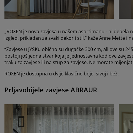
„ROXEN je nova zavjesa u našem asortimanu - ni debela n
izgled, prikladan za svaki dekor i stil,” kaže Anne Mette i n
“Zavjese u JYSKu obično su dugačke 300 cm, ali ove su 245
postoji još jedna stvar koja je jednostavna kod ove zavjese:
traku za zavjese ili na stup za zavjese. Ne morate mijenja
ROXEN je dostupna u dvije klasične boje: sivoj i bež.
Prljavobijele zavjese ABRAUR