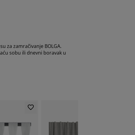
vjesu za zamračivanje BOLGA.
aću sobu ili dnevni boravak u
TRAJNO NI