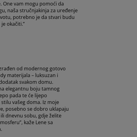
ćate. One vam mogu pomoći da
ogu, naša stručnjakinja za uređenje
otu, potrebno je da stvari budu
je okačiti.”
izrađen od modernog gotovo
ddy materijala – luksuzan i
 dodatak svakom domu.
a elegantnu boju tamnog
ijepo pada te će lijepo
i stilu vašeg doma. Iz moje
ve, posebno se dobro uklapaju
ili dnevnu sobu, gdje želite
mosferu”, kaže Lene sa
.