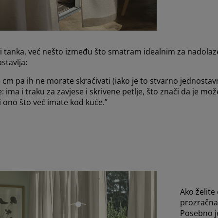
i tanka, već nešto između što smatram idealnim za nadolaze
astavlja:
 cm pa ih ne morate skraćivati (iako je to stvarno jednosta
 ima i traku za zavjese i skrivene petlje, što znači da je može
ti ono što već imate kod kuće.”
Ako želite
prozračna,
open
Posebno je