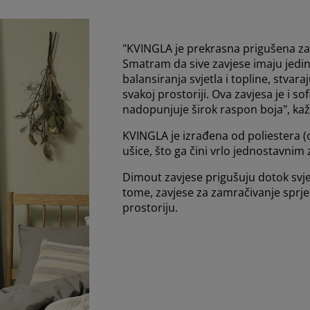
"KVINGLA je prekrasna prigušena zavj
Smatram da sive zavjese imaju jed
balansiranja svjetla i topline, stvar
svakoj prostoriji. Ova zavjesa je i sof
nadopunjuje širok raspon boja", kaž
KVINGLA je izrađena od poliestera (o
ušice, što ga čini vrlo jednostavnim 
Dimout zavjese prigušuju dotok svj
tome, zavjese za zamračivanje sprječ
prostoriju.