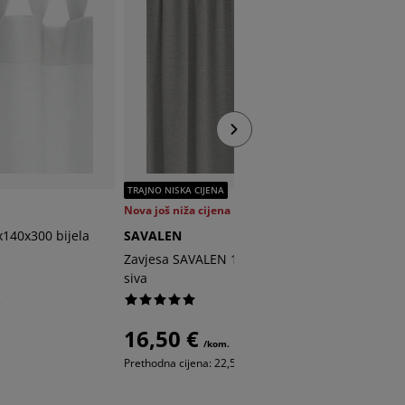
TRAJNO NISKA CIJENA
Nova još niža cijena
LYSERE
140x300 bijela
SAVALEN
Zavjesa 
Zavjesa SAVALEN 1x140x245 šenil
siva
18,5
.
16,50 €
/kom.
Prethodna cijena: 22,50 € /kom.