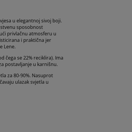
esa u elegantnoj sivoj boji.
instvenu sposobnost
ajući privlačnu atmosferu u
isticirana i praktična jer
e Lene.
d čega se 22% reciklira). Ima
za postavljanje u karnišnu.
etla za 80-90%. Nasuprot
avaju ulazak svjetla u