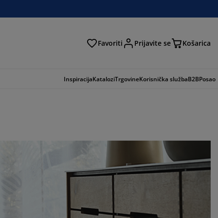
Favoriti
Prijavite se
Košarica
traga
Inspiracija
Katalozi
Trgovine
Korisnička služba
B2B
Posao