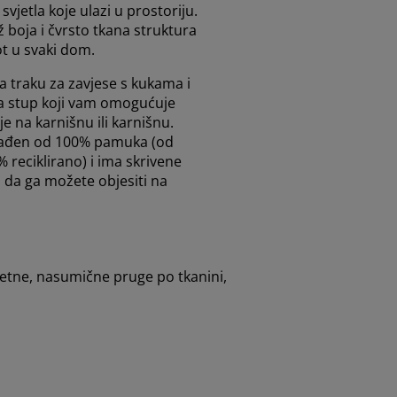
svjetla koje ulazi u prostoriju.
 boja i čvrsto tkana struktura
t u svaki dom.
 traku za zavjese s kukama i
 stup koji vam omogućuje
je na karnišnu ili karnišnu.
zrađen od 100% pamuka (od
% reciklirano) i ima skrivene
o da ga možete objesiti na
kretne, nasumične pruge po tkanini,