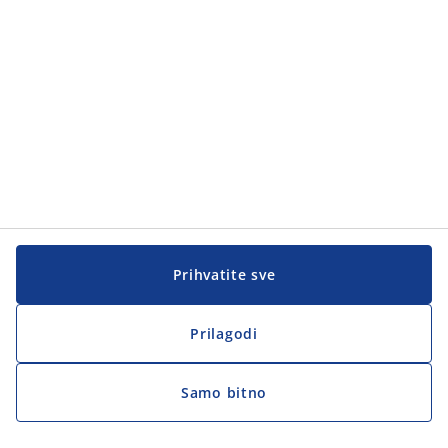
Korisnička služba
Korisnička služba
JYSK
JYSK
Sjedište
Zapratite JYSK
Prihvatite sve
Prilagodi
Samo bitno