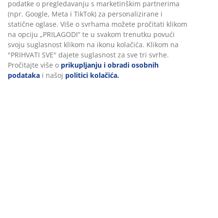
podatke o pregledavanju s marketinškim partnerima
(npr. Google, Meta i TikTok) za personalizirane i
statične oglase. Više o svrhama možete pročitati klikom
na opciju „PRILAGODI“ te u svakom trenutku povući
svoju suglasnost klikom na ikonu kolačića. Klikom na
"PRIHVATI SVE" dajete suglasnost za sve tri svrhe.
Pročitajte više o
prikupljanju i obradi osobnih
podataka
i našoj
politici kolačića.
U centru pažnje: serije ručnika
Mekoća, debljina i svojstva upijanja: saznajte zbog čega
naši kupci vole naše serije ručnika.
Pročitajte više