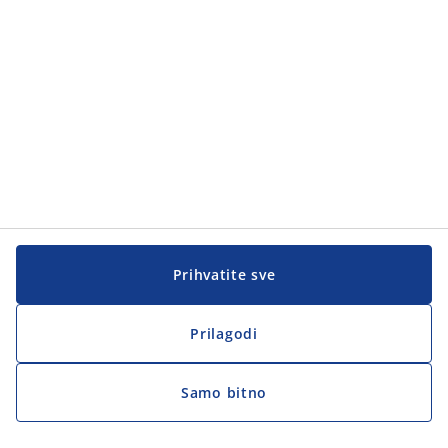
Korisnička služba
Korisnička služba
JYSK
JYSK
Sjedište
Zapratite JYSK
Prihvatite sve
Prilagodi
Samo bitno