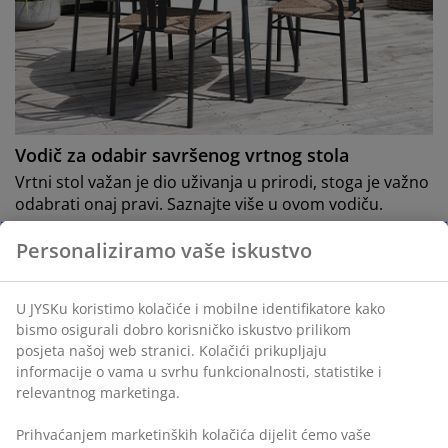
Vodič za odabir savršenog vrtnog stola
Vrtni stol važan je dio uživanja u prirodi, stoga je važno
odabrati onaj pravi. Saznajte više u ovom vodiču.
Pročitajte više
Personaliziramo vaše iskustvo
U JYSKu koristimo kolačiće i mobilne identifikatore kako
bismo osigurali dobro korisničko iskustvo prilikom
posjeta našoj web stranici. Kolačići prikupljaju
informacije o vama u svrhu funkcionalnosti, statistike i
relevantnog marketinga.
Prihvaćanjem marketinških kolačića dijelit ćemo vaše