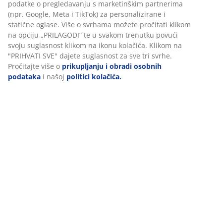
podatke o pregledavanju s marketinškim partnerima
(npr. Google, Meta i TikTok) za personalizirane i
statične oglase. Više o svrhama možete pročitati klikom
na opciju „PRILAGODI“ te u svakom trenutku povući
svoju suglasnost klikom na ikonu kolačića. Klikom na
Vodič: Odaberite pravi sanduk za vrtne jastuke
"PRIHVATI SVE" dajete suglasnost za sve tri svrhe.
Pročitajte više o
prikupljanju i obradi osobnih
Veliki ili mali sanduk? S prostorom za sjedenje ili da se
podataka
i našoj
politici kolačića.
lako pomiče? Zatražite savjet kako pronaći
odgovarajući sanduk za jastuke.
Pročitajte više