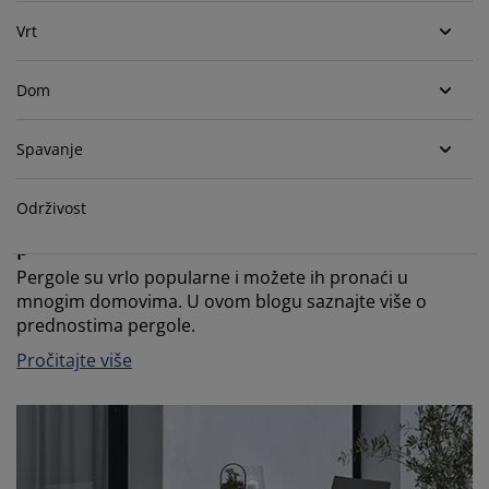
jega namještaja
rtna rasvjeta
lahte
viri kreveta
asvjeta
Vrt
prema za kampiranje
rmari
kviri kreveta s pohranom
ućanstvo
Dom
amještaj za spavaću sobu
odnice
ječja soba
Spavanje
ječji madraci
odaci za rublje
Održivost
ečji kreveti
Unaprijedite svoj vanjski prostor s elegantnom
pergolom
Pergole su vrlo popularne i možete ih pronaći u
mnogim domovima. U ovom blogu saznajte više o
prednostima pergole.
Pročitajte više