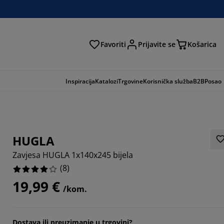
Favoriti
Prijavite se
Košarica
traga
Inspiracija
Katalozi
Trgovine
Korisnička služba
B2B
Posao
HUGLA
Zavjesa HUGLA 1x140x245 bijela
(
8
)
19,99 €
/kom.
Dostava ili preuzimanje u trgovini?