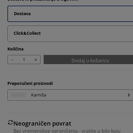
Dostava
Click&Collect
Količina
-
+
Dodaj u košaricu
Preporučeni proizvodi
Karniša
Neograničen povrat
Bez vremenskog ograničenja - vratite u bilo koju