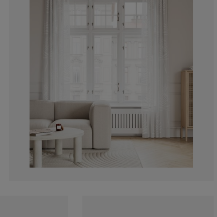
0%
0%
0%
25%