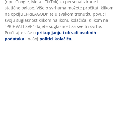
Komentari
(
132
)
Dostava
Personaliziramo vaše iskustvo
U JYSKu koristimo kolačiće i mobilne identifikatore kako bismo os
dobro korisničko iskustvo prilikom posjeta našoj web stranici. Ko
prikupljaju informacije o vama u svrhu funkcionalnosti, statistike
relevantnog marketinga.
Prihvaćanjem marketinških kolačića dijelit ćemo vaše podatke o
pregledavanju s marketinškim partnerima (npr. Google, Meta i T