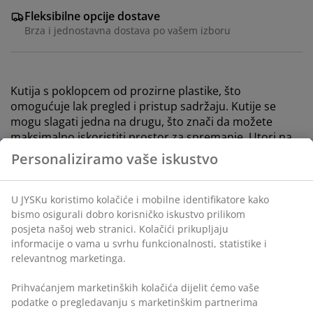
Fleksibilne opcije dostave
Brza i jednostavna dostava po vašem izboru
Kutija s poklopcem od prozirne plastike, što
omogućuje lak pregled i pristup sadržaju. Kutije se
mogu slagati jedna na drugu, što znači da možete
maksimalno iskoristiti prostor za spremanje. Utori na
poklopcu osiguravaju stabilnost kutija kada su složene.
Praktične ručke s kopčom osiguravaju čvrsto
zatvaranje i dobar hvat pri nošenju i premještanju
kutije. Kapacitet 14 litara. Š29xD39xV19 cm
BROJ ARTIKLA: 4922017
Podaci o proizvodu