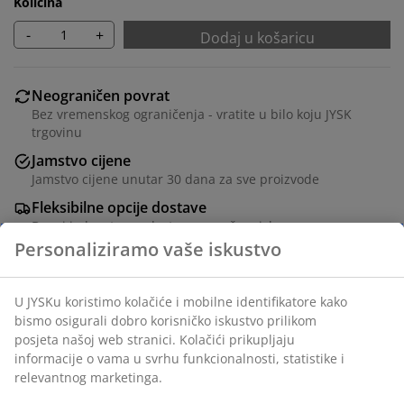
Količina
-
+
Dodaj u košaricu
Neograničen povrat
Bez vremenskog ograničenja - vratite u bilo koju JYSK
trgovinu
Jamstvo cijene
Jamstvo cijene unutar 30 dana za sve proizvode
Fleksibilne opcije dostave
Brza i jednostavna dostava po vašem izboru
Sklopiva košara izrađena od plastike (100% reciklirane)
u maslinasto zelenoj boji i elegantnog dizajna koji se
uklapa u svaki dom. Idealna je za pohranu svega od
materijala za ured i hobi do dodataka i sitnica u
kupaonici. Košara je složiva, pružajući pametno i
prostorno optimizirajuće rješenje. Š16xD25xV10 cm