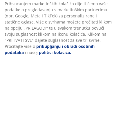
BROJ ARTIKLA: 4912644
Personaliziramo vaše iskustvo
Podaci o proizvodu
U JYSKu koristimo kolačiće i mobilne identifikatore kako bismo
osigurali dobro korisničko iskustvo prilikom posjeta našoj web
stranici. Kolačići prikupljaju informacije o vama u svrhu
Komentari
funkcionalnosti, statistike i relevantnog marketinga.
(
2
)
Prihvaćanjem marketinških kolačića dijelit ćemo vaše podatke o
pregledavanju s marketinškim partnerima (npr. Google, Meta i
TikTok) za personalizirane i statične oglase. Više o svrhama mož
Dostava
pročitati klikom na opciju „PRILAGODI“ te u svakom trenutku pov
svoju suglasnost klikom na ikonu kolačića. Klikom na "PRIHVATI
SVE" dajete suglasnost za sve tri svrhe. Pročitajte više o
prikupljanju i obradi osobnih podataka
i našoj
politici kolačića