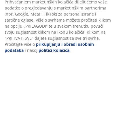
našoj web stranici. Kolačići prikupljaju informacije o vama
u svrhu funkcionalnosti, statistike i relevantnog
BROJ ARTIKLA: 4962700
marketinga.
Prihvaćanjem marketinških kolačića dijelit ćemo vaše
podatke o pregledavanju s marketinškim partnerima (npr.
Podaci o proizvodu
Google, Meta i TikTok) za personalizirane i statične oglase.
Više o svrhama možete pročitati klikom na opciju
„PRILAGODI“ te u svakom trenutku povući svoju suglasnost
klikom na ikonu kolačića. Klikom na "PRIHVATI SVE" dajete
Komentari
suglasnost za sve tri svrhe. Pročitajte više o
prikupljanju i
(
29
)
obradi osobnih podataka
i našoj
politici kolačića.
Dostava