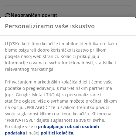
Neograničen povrat
Bez vremenskog ograničenja - vratite u bilo koju JYSK
Personaliziramo vaše iskustvo
trgovinu
Jamstvo cijene
Jamstvo cijene unutar 30 dana za sve proizvode
U JYSKu koristimo kolačiće i mobilne identifikatore kako
bismo osigurali dobro korisničko iskustvo prilikom
Fleksibilne opcije dostave
posjeta našoj web stranici. Kolačići prikupljaju
Brza i jednostavna dostava po vašem izboru
informacije o vama u svrhu funkcionalnosti, statistike i
relevantnog marketinga.
Prihvaćanjem marketinških kolačića dijelit ćemo vaše
BROJ ARTIKLA: 6520342
podatke o pregledavanju s marketinškim partnerima
(npr. Google, Meta i TikTok) za personalizirane i
statične oglase. Više o svrhama možete pročitati klikom
na opciju „PRILAGODI“ te u svakom trenutku povući
Podaci o proizvodu
svoju suglasnost klikom na ikonu kolačića. Klikom na
"PRIHVATI SVE" dajete suglasnost za sve tri svrhe.
Pročitajte više o
prikupljanju i obradi osobnih
podataka
i našoj
politici kolačića.
Komentari